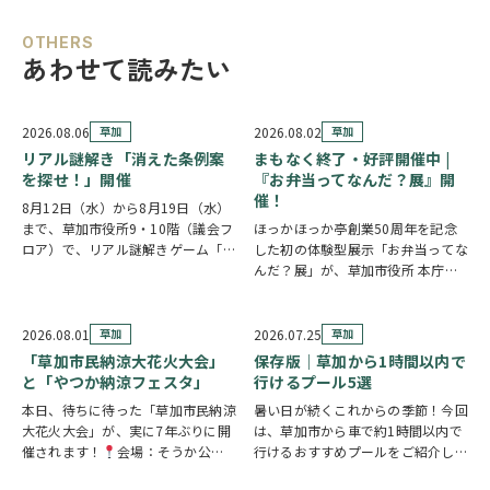
OTHERS
あわせて読みたい
2026.08.06
草加
2026.08.02
草加
リアル謎解き「消えた条例案
まもなく終了・好評開催中 |
を探せ！」開催
『お弁当ってなんだ？展』開
催！
8月12日（水）から8月19日（水）
まで、草加市役所9・10階（議会フ
ほっかほっか亭創業50周年を記念
ロア）で、リアル謎解きゲーム「消
した初の体験型展示「お弁当ってな
えた条例案を探せ！」が開催されま
んだ？展」が、草加市役所 本庁舎1
す。 参加者は新人市議会議員とな
階 縁側スペースで開催されていま
り、市役所内に隠されたさまざまな
す。 創業の地・草加市を会場に、
謎を解きながら、行方不明となった
見て・触れて・参加しながらお弁当
2026.08.01
草加
2026.07.25
草加
「ある条例…
の魅力を楽しめるイベントです。お
「草加市民納涼大花火大会」
保存版｜草加から1時間以内で
子さまから大人…
と「やつか納涼フェスタ」
行けるプール5選
本日、待ちに待った「草加市民納涼
暑い日が続くこれからの季節！今回
大花火大会」が、実に7年ぶりに開
は、草加市から車で約1時間以内で
催されます！
会場：そうか公園
行けるおすすめプールをご紹介しま
打ち上げ開始:19:25(予定)※17時
す！ ◆ しらこばと水上公園（越谷