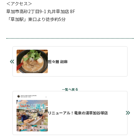
＜アクセス＞
草加市高砂2丁目9-1 丸井草加店 8F
「草加駅」東口より徒歩約5分
担々麺 胡麻
リニューアル！竜泉の湯草加谷塚店