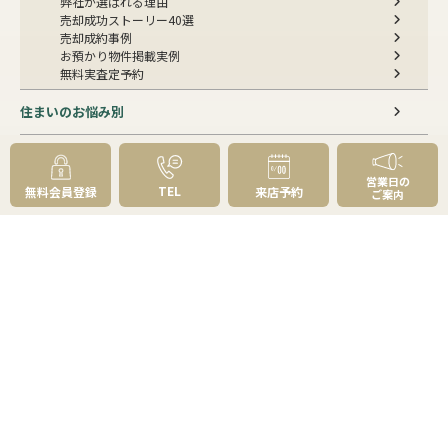
弊社が選ばれる理由
売却成功ストーリー40選
売却成約事例
お預かり物件掲載実例
無料実査定予約
住まいのお悩み別
会社案内
営業日の
TEL
無料会員登録
来店予約
会社案内TOP
ご案内
私たちについて
アクセス
受賞歴
センチュリー21とは
スタッフ紹介
お客様の声
成約事例
スタッフブログ
お知らせ
採用情報
来店予約
お問い合わせ
会員メニュー