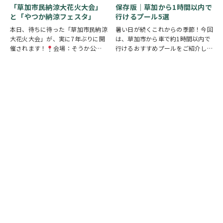
「ある条例…
の魅力を楽しめるイベントです。お
「草加市民納涼大花火大会」
保存版｜草加から1時間以内で
子さまから大人…
と「やつか納涼フェスタ」
行けるプール5選
本日、待ちに待った「草加市民納涼
暑い日が続くこれからの季節！今回
大花火大会」が、実に7年ぶりに開
は、草加市から車で約1時間以内で
催されます！
会場：そうか公園
行けるおすすめプールをご紹介しま
打ち上げ開始:19:25(予定)※17時
す！ ◆ しらこばと水上公園（越谷
頃から21時頃まで交通規制が実施
市）流れるプールや波のプール、ス
されます。お車でお出かけの方は、
ライダーなど全世代が楽しめる埼玉
時間に余裕を持って行動し、公共交
の定番スポット！草加から車で約
通機関の…
20～30分♪ …