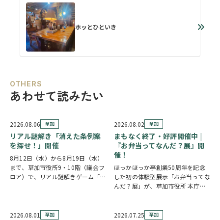
ホッとひといき
OTHERS
あわせて読みたい
2026.08.06
草加
2026.08.02
草加
リアル謎解き「消えた条例案
まもなく終了・好評開催中 |
を探せ！」開催
『お弁当ってなんだ？展』開
催！
8月12日（水）から8月19日（水）
まで、草加市役所9・10階（議会フ
ほっかほっか亭創業50周年を記念
ロア）で、リアル謎解きゲーム「消
した初の体験型展示「お弁当ってな
えた条例案を探せ！」が開催されま
んだ？展」が、草加市役所 本庁舎1
す。 参加者は新人市議会議員とな
階 縁側スペースで開催されていま
り、市役所内に隠されたさまざまな
す。 創業の地・草加市を会場に、
謎を解きながら、行方不明となった
見て・触れて・参加しながらお弁当
2026.08.01
草加
2026.07.25
草加