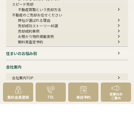
スピード売却
不動産買取という売却方法
不動産のご売却お任せください
弊社が選ばれる理由
売却成功ストーリー40選
売却成約事例
お預かり物件掲載実例
無料実査定予約
住まいのお悩み別
会社案内
会社案内TOP
私たちについて
アクセス
受賞歴
営業日の
TEL
無料会員登録
来店予約
ご案内
センチュリー21とは
スタッフ紹介
お客様の声
成約事例
スタッフブログ
お知らせ
採用情報