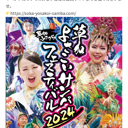
せ。
https://soka-yosakoi-samba.com/