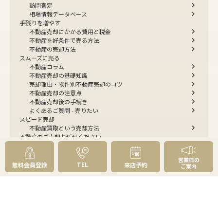
訪問査定
相場情報データベース
手残りを増やす
不動産売却にかかる費用と税金
不動産を好条件で売る方法
不動産の売却方法
スムーズに売る
不動産コラム
不動産売却の基礎知識
売却理由・物件別
不動産売却のコツ
不動産売却の注意点
不動産売却後の手続き
よくあるご質問 - 売りたい
スピード売却
不動産買取という売却方法
不動産のご売却お任せください
弊社が選ばれる理由
売却成功ストーリー40選
営業日の
売却成約事例
TEL
無料会員登録
来店予約
ご案内
お預かり物件掲載実例
無料実査定予約
住まいのお悩み別