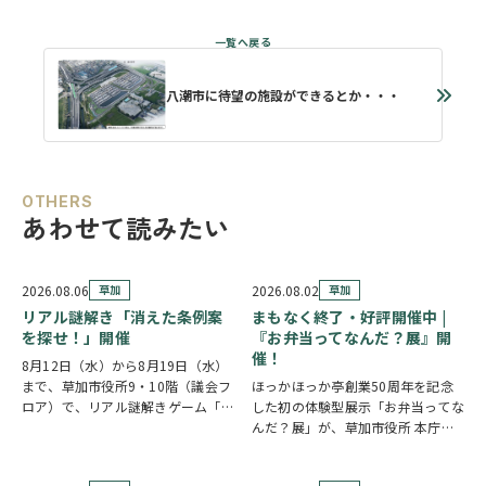
八潮市に待望の施設ができるとか・・・
OTHERS
あわせて読みたい
2026.08.06
草加
2026.08.02
草加
リアル謎解き「消えた条例案
まもなく終了・好評開催中 |
を探せ！」開催
『お弁当ってなんだ？展』開
催！
8月12日（水）から8月19日（水）
まで、草加市役所9・10階（議会フ
ほっかほっか亭創業50周年を記念
ロア）で、リアル謎解きゲーム「消
した初の体験型展示「お弁当ってな
えた条例案を探せ！」が開催されま
んだ？展」が、草加市役所 本庁舎1
す。 参加者は新人市議会議員とな
階 縁側スペースで開催されていま
り、市役所内に隠されたさまざまな
す。 創業の地・草加市を会場に、