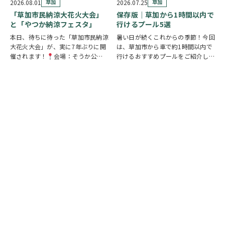
謎を解きながら、行方不明となった
見て・触れて・参加しながらお弁当
2026.08.01
草加
2026.07.25
草加
「ある条例…
の魅力を楽しめるイベントです。お
「草加市民納涼大花火大会」
保存版｜草加から1時間以内で
子さまから大人…
と「やつか納涼フェスタ」
行けるプール5選
本日、待ちに待った「草加市民納涼
暑い日が続くこれからの季節！今回
大花火大会」が、実に7年ぶりに開
は、草加市から車で約1時間以内で
催されます！
会場：そうか公園
行けるおすすめプールをご紹介しま
打ち上げ開始:19:25(予定)※17時
す！ ◆ しらこばと水上公園（越谷
頃から21時頃まで交通規制が実施
市）流れるプールや波のプール、ス
されます。お車でお出かけの方は、
ライダーなど全世代が楽しめる埼玉
時間に余裕を持って行動し、公共交
の定番スポット！草加から車で約
通機関の…
20～30分♪ …