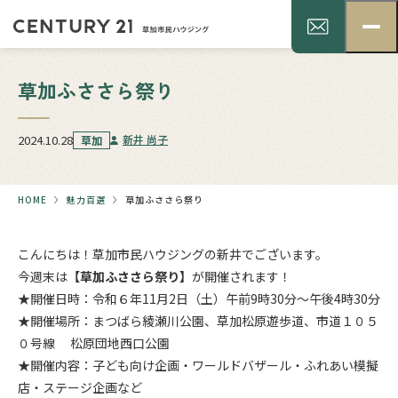
草加ふささら祭り
2024.10.28
新井 尚子
草加
HOME
魅力百選
草加ふささら祭り
こんにちは！草加市民ハウジングの新井でございます。
今週末は
【草加ふささら祭り】
が開催されます！
★開催日時：令和６年11月2日（土）午前9時30分～午後4時30分
★開催場所：まつばら綾瀬川公園、草加松原遊歩道、市道１０５
０号線 松原団地西口公園
★開催内容：子ども向け企画・ワールドバザール・ふれあい模擬
店・ステージ企画など