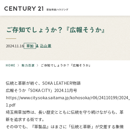
ご存知でしょうか？『広報そうか』
2024.11.16
込山 巌
草加
HOME
魅力百選
ご存知でしょうか？『広報そうか』
伝統と革新が紡ぐ、SOKA LEATHER物語
広報そうか「SOKA CITY」2024.11月号
https://www.city.soka.saitama.jp/kohosoka/r06/24110199/202
1.pdf
埼玉県草加市は、長い歴史とともに伝統を守り続けながらも、革
新を追求する街です。
その中でも、『革製品』はまさに「伝統と革新」が交差する象徴