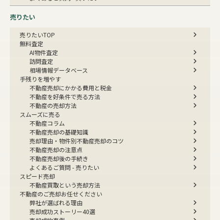
売りたい
売りたいTOP
無料査定
AI物件査定
訪問査定
相場情報データベース
手残りを増やす
不動産売却にかかる費用と税金
不動産を好条件で売る方法
不動産の売却方法
スムーズに売る
不動産コラム
不動産売却の基礎知識
売却理由・物件別
不動産売却のコツ
不動産売却の注意点
不動産売却後の手続き
よくあるご質問 - 売りたい
スピード売却
不動産買取という売却方法
不動産のご売却お任せください
弊社が選ばれる理由
売却成功ストーリー40選