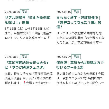
2026.08.06
草加
2026.08.02
草加
リアル謎解き「消えた条例案
まもなく終了・好評開催中 |
を探せ！」開催
『お弁当ってなんだ？展』開
催！
8月12日（水）から8月19日（水）
まで、草加市役所9・10階（議会フ
ほっかほっか亭創業50周年を記念
ロア）で、リアル謎解きゲーム「消
した初の体験型展示「お弁当ってな
えた条例案を探せ！」が開催されま
んだ？展」が、草加市役所 本庁舎1
す。 参加者は新人市議会議員とな
階 縁側スペースで開催されていま
り、市役所内に隠されたさまざまな
す。 創業の地・草加市を会場に、
謎を解きながら、行方不明となった
見て・触れて・参加しながらお弁当
2026.08.01
草加
2026.07.25
草加
「ある条例…
の魅力を楽しめるイベントです。お
「草加市民納涼大花火大会」
保存版｜草加から1時間以内で
子さまから大人…
と「やつか納涼フェスタ」
行けるプール5選
本日、待ちに待った「草加市民納涼
暑い日が続くこれからの季節！今回
大花火大会」が、実に7年ぶりに開
は、草加市から車で約1時間以内で
催されます！
会場：そうか公園
行けるおすすめプールをご紹介しま
打ち上げ開始:19:25(予定)※17時
す！ ◆ しらこばと水上公園（越谷
頃から21時頃まで交通規制が実施
市）流れるプールや波のプール、ス
されます。お車でお出かけの方は、
ライダーなど全世代が楽しめる埼玉
時間に余裕を持って行動し、公共交
の定番スポット！草加から車で約
通機関の…
20～30分♪ …