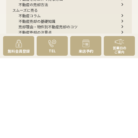
不動産の売却方法
スムーズに売る
不動産コラム
不動産売却の基礎知識
売却理由・物件別
不動産売却のコツ
不動産売却の注意点
不動産売却後の手続き
よくあるご質問 - 売りたい
営業日の
スピード売却
TEL
無料会員登録
来店予約
ご案内
不動産買取という売却方法
不動産のご売却お任せください
弊社が選ばれる理由
売却成功ストーリー40選
売却成約事例
お預かり物件掲載実例
無料実査定予約
住まいのお悩み別
会社案内
会社案内TOP
私たちについて
アクセス