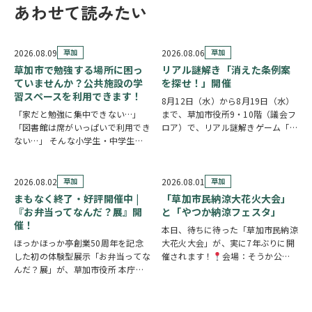
あわせて読みたい
2026.08.09
草加
2026.08.06
草加
草加市で勉強する場所に困っ
リアル謎解き「消えた条例案
ていませんか？公共施設の学
を探せ！」開催
習スペースを利用できます！
8月12日（水）から8月19日（水）
「家だと勉強に集中できない…」
まで、草加市役所9・10階（議会フ
「図書館は席がいっぱいで利用でき
ロア）で、リアル謎解きゲーム「消
ない…」 そんな小学生・中学生・
えた条例案を探せ！」が開催されま
高校生の皆さんに嬉しいお知らせで
す。 参加者は新人市議会議員とな
す。 草加市では、市内の公共施設
り、市役所内に隠されたさまざまな
の一部を学習スペースとして開放し
謎を解きながら、行方不明となった
2026.08.02
草加
2026.08.01
草加
ています。 予約不要・先着順で利
「ある条例…
まもなく終了・好評開催中 |
「草加市民納涼大花火大会」
用できる施設が多く…
『お弁当ってなんだ？展』開
と「やつか納涼フェスタ」
催！
本日、待ちに待った「草加市民納涼
ほっかほっか亭創業50周年を記念
大花火大会」が、実に7年ぶりに開
した初の体験型展示「お弁当ってな
催されます！
会場：そうか公園
んだ？展」が、草加市役所 本庁舎1
打ち上げ開始:19:25(予定)※17時
階 縁側スペースで開催されていま
頃から21時頃まで交通規制が実施
す。 創業の地・草加市を会場に、
されます。お車でお出かけの方は、
見て・触れて・参加しながらお弁当
時間に余裕を持って行動し、公共交