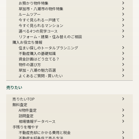
お預かり物件特集
草加市・八潮市の物件特集
ルームツアー
今すぐ見られる一戸建て
今すぐ見られるマンション
選べる4つの見学コース
リフォーム・建築・住み替えのご相談
購入お役立ち情報
住まい探しのトータルプランニング
不動産購入の基礎知識
資金計画はどう立てる？
物件の選び方
草加・八潮の魅力百選
よくあるご質問 - 買いたい
売りたい
売りたいTOP
無料査定
AI物件査定
訪問査定
相場情報データベース
手残りを増やす
不動産売却にかかる費用と税金
不動産を好条件で売る方法