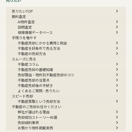
売りたい
売りたいTOP
無料査定
AI物件査定
訪問査定
相場情報データベース
手残りを増やす
不動産売却にかかる費用と税金
不動産を好条件で売る方法
不動産の売却方法
スムーズに売る
不動産コラム
不動産売却の基礎知識
売却理由・物件別
不動産売却のコツ
不動産売却の注意点
不動産売却後の手続き
よくあるご質問 - 売りたい
スピード売却
不動産買取という売却方法
不動産のご売却お任せください
弊社が選ばれる理由
売却成功ストーリー40選
売却成約事例
お預かり物件掲載実例