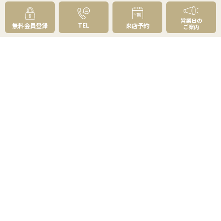
無料実査定予約
住まいのお悩み別
営業日の
TEL
無料会員登録
来店予約
ご案内
会社案内
会社案内TOP
私たちについて
アクセス
受賞歴
センチュリー21とは
スタッフ紹介
お客様の声
成約事例
スタッフブログ
お知らせ
採用情報
来店予約
お問い合わせ
会員メニュー
無料会員登録
マイページログイン