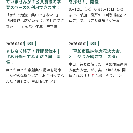
ていませんか？公共施設の学
を探せ！」開催
習スペースを利用できます！
8月12日（水）から8月19日（水）
「家だと勉強に集中できない…」
まで、草加市役所9・10階（議会フ
「図書館は席がいっぱいで利用でき
ロア）で、リアル謎解きゲーム「消
ない…」 そんな小学生・中学生・
えた条例案を探せ！」が開催されま
高校生の皆さんに嬉しいお知らせで
す。 参加者は新人市議会議員とな
す。 草加市では、市内の公共施設
り、市役所内に隠されたさまざまな
の一部を学習スペースとして開放し
謎を解きながら、行方不明となった
2026.08.02
草加
2026.08.01
草加
ています。 予約不要・先着順で利
「ある条例…
まもなく終了・好評開催中 |
「草加市民納涼大花火大会」
用できる施設が多く…
『お弁当ってなんだ？展』開
と「やつか納涼フェスタ」
催！
本日、待ちに待った「草加市民納涼
ほっかほっか亭創業50周年を記念
大花火大会」が、実に7年ぶりに開
した初の体験型展示「お弁当ってな
催されます！
会場：そうか公園
んだ？展」が、草加市役所 本庁舎1
打ち上げ開始:19:25(予定)※17時
階 縁側スペースで開催されていま
頃から21時頃まで交通規制が実施
す。 創業の地・草加市を会場に、
されます。お車でお出かけの方は、
見て・触れて・参加しながらお弁当
時間に余裕を持って行動し、公共交
の魅力を楽しめるイベントです。お
通機関の…
子さまから大人…