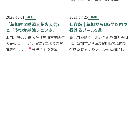
す。 参加者は新人市議会議員とな
階 縁側スペースで開催されていま
り、市役所内に隠されたさまざまな
す。 創業の地・草加市を会場に、
謎を解きながら、行方不明となった
見て・触れて・参加しながらお弁当
2026.08.01
草加
2026.07.25
草加
「ある条例…
の魅力を楽しめるイベントです。お
「草加市民納涼大花火大会」
保存版｜草加から1時間以内で
子さまから大人…
と「やつか納涼フェスタ」
行けるプール5選
本日、待ちに待った「草加市民納涼
暑い日が続くこれからの季節！今回
大花火大会」が、実に7年ぶりに開
は、草加市から車で約1時間以内で
催されます！
会場：そうか公園
行けるおすすめプールをご紹介しま
打ち上げ開始:19:25(予定)※17時
す！ ◆ しらこばと水上公園（越谷
頃から21時頃まで交通規制が実施
市）流れるプールや波のプール、ス
されます。お車でお出かけの方は、
ライダーなど全世代が楽しめる埼玉
時間に余裕を持って行動し、公共交
の定番スポット！草加から車で約
通機関の…
20～30分♪ …