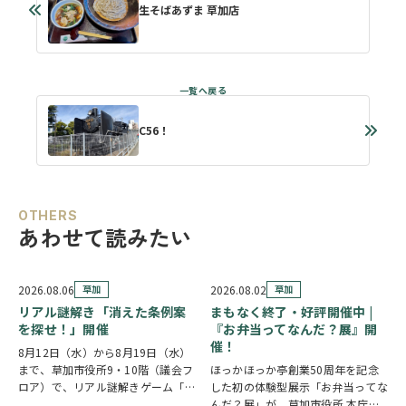
生そばあずま 草加店
C56！
OTHERS
あわせて読みたい
2026.08.06
草加
2026.08.02
草加
リアル謎解き「消えた条例案
まもなく終了・好評開催中 |
を探せ！」開催
『お弁当ってなんだ？展』開
催！
8月12日（水）から8月19日（水）
まで、草加市役所9・10階（議会フ
ほっかほっか亭創業50周年を記念
ロア）で、リアル謎解きゲーム「消
した初の体験型展示「お弁当ってな
えた条例案を探せ！」が開催されま
んだ？展」が、草加市役所 本庁舎1