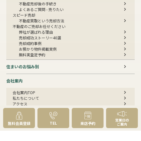
不動産売却後の手続き
よくあるご質問 - 売りたい
スピード売却
不動産買取という売却方法
不動産のご売却お任せください
弊社が選ばれる理由
売却成功ストーリー40選
売却成約事例
お預かり物件掲載実例
無料実査定予約
住まいのお悩み別
会社案内
会社案内TOP
私たちについて
アクセス
受賞歴
センチュリー21とは
営業日の
スタッフ紹介
TEL
無料会員登録
来店予約
ご案内
お客様の声
成約事例
スタッフブログ