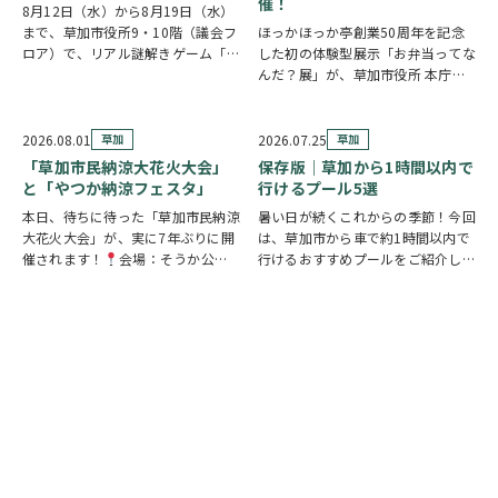
催！
8月12日（水）から8月19日（水）
まで、草加市役所9・10階（議会フ
ほっかほっか亭創業50周年を記念
ロア）で、リアル謎解きゲーム「消
した初の体験型展示「お弁当ってな
えた条例案を探せ！」が開催されま
んだ？展」が、草加市役所 本庁舎1
す。 参加者は新人市議会議員とな
階 縁側スペースで開催されていま
り、市役所内に隠されたさまざまな
す。 創業の地・草加市を会場に、
謎を解きながら、行方不明となった
見て・触れて・参加しながらお弁当
2026.08.01
草加
2026.07.25
草加
「ある条例…
の魅力を楽しめるイベントです。お
「草加市民納涼大花火大会」
保存版｜草加から1時間以内で
子さまから大人…
と「やつか納涼フェスタ」
行けるプール5選
本日、待ちに待った「草加市民納涼
暑い日が続くこれからの季節！今回
大花火大会」が、実に7年ぶりに開
は、草加市から車で約1時間以内で
催されます！
会場：そうか公園
行けるおすすめプールをご紹介しま
打ち上げ開始:19:25(予定)※17時
す！ ◆ しらこばと水上公園（越谷
頃から21時頃まで交通規制が実施
市）流れるプールや波のプール、ス
されます。お車でお出かけの方は、
ライダーなど全世代が楽しめる埼玉
時間に余裕を持って行動し、公共交
の定番スポット！草加から車で約
通機関の…
20～30分♪ …