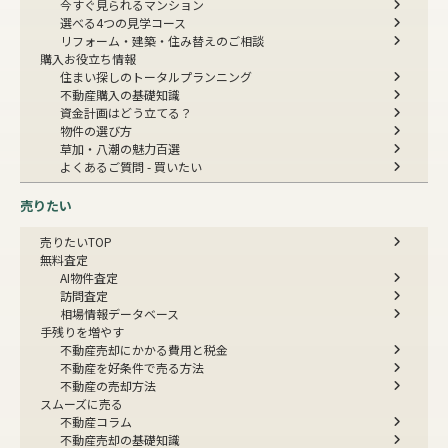
今すぐ見られるマンション
選べる4つの見学コース
リフォーム・建築・住み替えのご相談
購入お役立ち情報
住まい探しのトータルプランニング
不動産購入の基礎知識
資金計画はどう立てる？
物件の選び方
草加・八潮の魅力百選
よくあるご質問 - 買いたい
売りたい
売りたいTOP
無料査定
AI物件査定
訪問査定
相場情報データベース
手残りを増やす
不動産売却にかかる費用と税金
不動産を好条件で売る方法
不動産の売却方法
スムーズに売る
不動産コラム
不動産売却の基礎知識