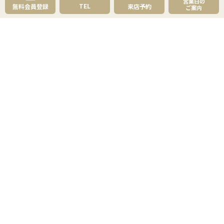
営業日の
成約事例
TEL
無料会員登録
来店予約
ご案内
スタッフブログ
お知らせ
採用情報
来店予約
お問い合わせ
会員メニュー
無料会員登録
マイページログイン
FOLLOW
US
プライバシーポリシー
物件紹介ポリシー
反社会勢力への対応
コピーライト・免責事項
サイトマップ
© 草加市民ハウジング,Inc. All rights reserved.
センチュリー21の加盟店は、すべて独立・自営です。