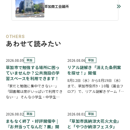
草加商工会議所
OTHERS
あわせて読みたい
2026.08.09
草加
2026.08.06
草加
草加市で勉強する場所に困っ
リアル謎解き「消えた条例案
ていませんか？公共施設の学
を探せ！」開催
習スペースを利用できます！
8月12日（水）から8月19日（水）
「家だと勉強に集中できない…」
まで、草加市役所9・10階（議会フ
「図書館は席がいっぱいで利用でき
ロア）で、リアル謎解きゲーム「消
ない…」 そんな小学生・中学生・
えた条例案を探せ！」が開催されま
高校生の皆さんに嬉しいお知らせで
す。 参加者は新人市議会議員とな
す。 草加市では、市内の公共施設
り、市役所内に隠されたさまざまな
の一部を学習スペースとして開放し
謎を解きながら、行方不明となった
2026.08.02
草加
2026.08.01
草加
ています。 予約不要・先着順で利
「ある条例…
まもなく終了・好評開催中 |
「草加市民納涼大花火大会」
用できる施設が多く…
『お弁当ってなんだ？展』開
と「やつか納涼フェスタ」