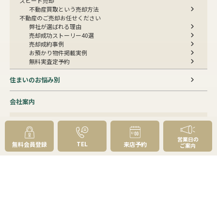
スピード売却
不動産買取という売却方法
不動産のご売却お任せください
弊社が選ばれる理由
売却成功ストーリー40選
売却成約事例
お預かり物件掲載実例
無料実査定予約
住まいのお悩み別
会社案内
会社案内TOP
私たちについて
アクセス
営業日の
TEL
無料会員登録
来店予約
ご案内
受賞歴
センチュリー21とは
スタッフ紹介
お客様の声
成約事例
スタッフブログ
お知らせ
採用情報
来店予約