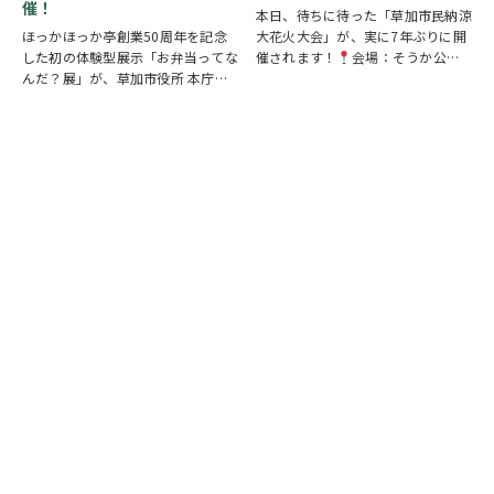
催！
本日、待ちに待った「草加市民納涼
ほっかほっか亭創業50周年を記念
大花火大会」が、実に7年ぶりに開
した初の体験型展示「お弁当ってな
催されます！
会場：そうか公園
んだ？展」が、草加市役所 本庁舎1
打ち上げ開始:19:25(予定)※17時
階 縁側スペースで開催されていま
頃から21時頃まで交通規制が実施
す。 創業の地・草加市を会場に、
されます。お車でお出かけの方は、
見て・触れて・参加しながらお弁当
時間に余裕を持って行動し、公共交
の魅力を楽しめるイベントです。お
通機関の…
子さまから大人…