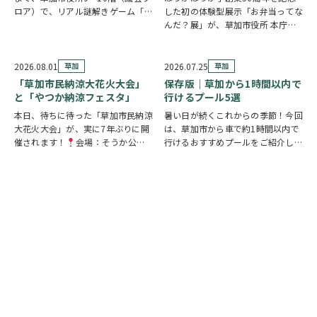
ロア）で、リアル謎解きゲーム「消
した初の体験型展示「お弁当ってな
えた条例案を探せ！」が開催されま
んだ？展」が、草加市役所 本庁舎1
す。 参加者は新人市議会議員とな
階 縁側スペースで開催されていま
り、市役所内に隠されたさまざまな
す。 創業の地・草加市を会場に、
謎を解きながら、行方不明となった
見て・触れて・参加しながらお弁当
2026.08.01
草加
2026.07.25
草加
「ある条例…
の魅力を楽しめるイベントです。お
「草加市民納涼大花火大会」
保存版｜草加から1時間以内で
子さまから大人…
と「やつか納涼フェスタ」
行けるプール5選
本日、待ちに待った「草加市民納涼
暑い日が続くこれからの季節！今回
大花火大会」が、実に7年ぶりに開
は、草加市から車で約1時間以内で
催されます！
会場：そうか公園
行けるおすすめプールをご紹介しま
打ち上げ開始:19:25(予定)※17時
す！ ◆ しらこばと水上公園（越谷
頃から21時頃まで交通規制が実施
市）流れるプールや波のプール、ス
されます。お車でお出かけの方は、
ライダーなど全世代が楽しめる埼玉
時間に余裕を持って行動し、公共交
の定番スポット！草加から車で約
通機関の…
20～30分♪ …