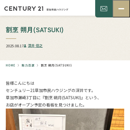
割烹 朔月(SATSUKI)
2025.08.17
深井 信之
HOME
魅力百選
割烹 朔月(SATSUKI)
皆様こんにちは
センチュリー21草加市民ハウジングの深井です。
草加市瀬崎3丁目に『割烹 朔月(SATSUKI)』という、
お店がオープン予定の看板を見つけました。