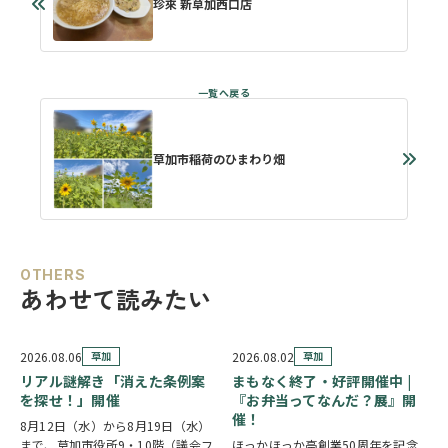
珍來 新草加西口店
草加市稲荷のひまわり畑
OTHERS
あわせて読みたい
2026.08.06
草加
2026.08.02
草加
リアル謎解き「消えた条例案
まもなく終了・好評開催中 |
を探せ！」開催
『お弁当ってなんだ？展』開
催！
8月12日（水）から8月19日（水）
まで、草加市役所9・10階（議会フ
ほっかほっか亭創業50周年を記念