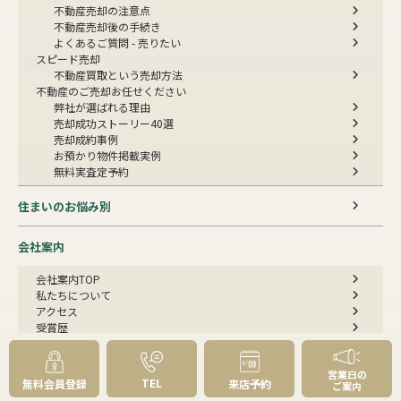
不動産売却の注意点
不動産売却後の手続き
よくあるご質問 - 売りたい
スピード売却
不動産買取という売却方法
不動産のご売却お任せください
弊社が選ばれる理由
売却成功ストーリー40選
売却成約事例
お預かり物件掲載実例
無料実査定予約
住まいのお悩み別
会社案内
会社案内TOP
私たちについて
アクセス
受賞歴
センチュリー21とは
スタッフ紹介
営業日の
お客様の声
TEL
無料会員登録
来店予約
ご案内
成約事例