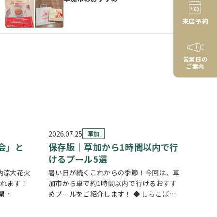
来店予約
営業日の
ご案内
2026.07.25
草加
会」と
保存版｜草加から1時間以内で行
けるプール5選
納涼大花火
暑い日が続くこれからの季節！今回は、草
されます！
加市から車で約1時間以内で行けるおすす
開
めプールをご紹介します！ ◆ しらこばと
1時頃まで交
水上公園（越谷市）流れるプールや波のプ
お出かけの
ール、スライダーなど全世代が楽しめる埼