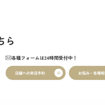
しめるイベントです。お子さまか
方は、時間に余裕を持って行動
通機関の…
ちら
各種フォームは24時間受付中！
店舗への来店予約
お悩み・各種相