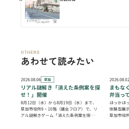
OTHERS
あわせて読みたい
2026.08.06
2026.08.0
草加
リアル謎解き「消えた条例案を探
まもなく
せ！」開催
弁当っ
8月12日（水）から8月19日（水）まで、
ほっかほ
草加市役所9・10階（議会フロア）で、リ
体験型展
アル謎解きゲーム「消えた条例案を探
草加市役所
せ！」が開催されます。 参加者は新人市議
されてい
会議員となり、市役所内に隠されたさまざ
に、見て