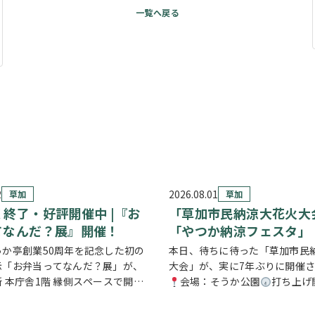
2
2026.08.01
草加
草加
終了・好評開催中 |『お
「草加市民納涼大花火大
てなんだ？展』開催！
「やつか納涼フェスタ」
っか亭創業50周年を記念した初の
本日、待ちに待った「草加市民
示「お弁当ってなんだ？展」が、
大会」が、実に7年ぶりに開催
 本庁舎1階 縁側スペースで開催
会場：そうか公園
打ち上げ
ます。 創業の地・草加市を会場
始:19:25(予定)※17時頃から2
・触れて・参加しながらお弁当の
通規制が実施されます。お車で