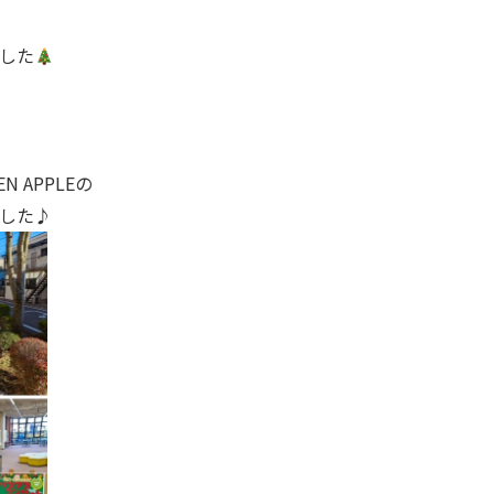
した
 APPLEの
した♪