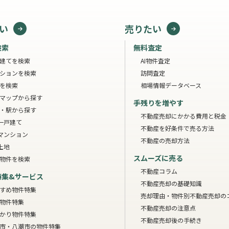
い
売りたい
検索
無料査定
建てを検索
AI物件査定
ションを検索
訪問査定
を検索
相場情報データベース
マップから探す
手残りを増やす
・駅から探す
不動産売却にかかる費用と税金
一戸建て
不動産を好条件で売る方法
マンション
不動産の売却方法
土地
スムーズに売る
物件を検索
不動産コラム
特集&サービス
不動産売却の基礎知識
すめ物件特集
売却理由・物件別
不動産売却の
物件特集
不動産売却の注意点
かり物件特集
不動産売却後の手続き
市・八潮市の物件特集