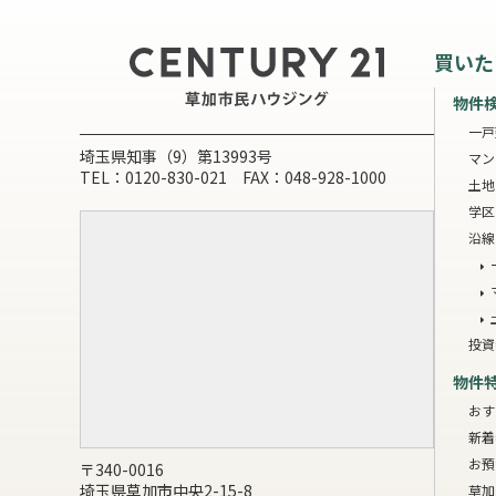
買いた
物件
一戸
埼玉県知事（9）第13993号
マン
TEL：0120-830-021 FAX：048-928-1000
土地
学区
沿線
投資
物件
おす
新着
お預
〒340-0016
埼玉県草加市中央2-15-8
草加