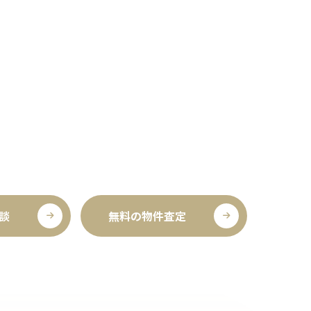
し、公共交
玉の定番スポット！草加から車で約20～30
分♪ …
談
無料の物件査定