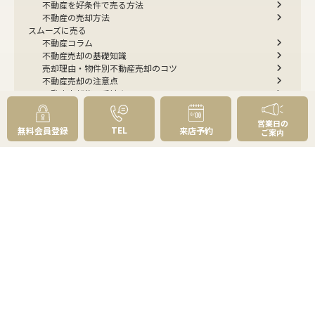
不動産を好条件で売る方法
不動産の売却方法
スムーズに売る
不動産コラム
不動産売却の基礎知識
売却理由・物件別
不動産売却のコツ
不動産売却の注意点
不動産売却後の手続き
よくあるご質問 - 売りたい
スピード売却
営業日の
TEL
無料会員登録
来店予約
不動産買取という売却方法
ご案内
不動産のご売却お任せください
弊社が選ばれる理由
売却成功ストーリー40選
売却成約事例
お預かり物件掲載実例
無料実査定予約
住まいのお悩み別
会社案内
会社案内TOP
私たちについて