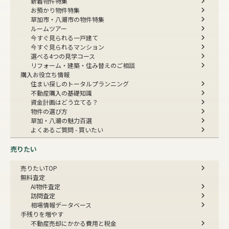
新着物件特集
お預かり物件特集
草加市・八潮市の物件特集
ルームツアー
今すぐ見られる一戸建て
今すぐ見られるマンション
選べる4つの見学コース
リフォーム・建築・住み替えのご相談
購入お役立ち情報
住まい探しのトータルプランニング
不動産購入の基礎知識
資金計画はどう立てる？
物件の選び方
草加・八潮の魅力百選
よくあるご質問 - 買いたい
売りたい
売りたいTOP
無料査定
AI物件査定
訪問査定
相場情報データベース
手残りを増やす
不動産売却にかかる費用と税金