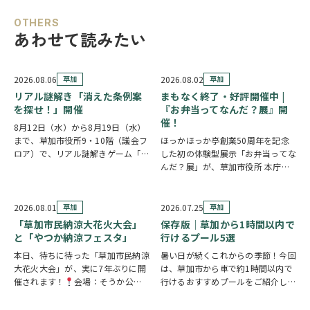
OTHERS
あわせて読みたい
2026.08.06
草加
2026.08.02
草加
リアル謎解き「消えた条例案
まもなく終了・好評開催中 |
を探せ！」開催
『お弁当ってなんだ？展』開
催！
8月12日（水）から8月19日（水）
まで、草加市役所9・10階（議会フ
ほっかほっか亭創業50周年を記念
ロア）で、リアル謎解きゲーム「消
した初の体験型展示「お弁当ってな
えた条例案を探せ！」が開催されま
んだ？展」が、草加市役所 本庁舎1
す。 参加者は新人市議会議員とな
階 縁側スペースで開催されていま
り、市役所内に隠されたさまざまな
す。 創業の地・草加市を会場に、
謎を解きながら、行方不明となった
見て・触れて・参加しながらお弁当
2026.08.01
草加
2026.07.25
草加
「ある条例…
の魅力を楽しめるイベントです。お
「草加市民納涼大花火大会」
保存版｜草加から1時間以内で
子さまから大人…
と「やつか納涼フェスタ」
行けるプール5選
本日、待ちに待った「草加市民納涼
暑い日が続くこれからの季節！今回
大花火大会」が、実に7年ぶりに開
は、草加市から車で約1時間以内で
催されます！
会場：そうか公園
行けるおすすめプールをご紹介しま
打ち上げ開始:19:25(予定)※17時
す！ ◆ しらこばと水上公園（越谷
頃から21時頃まで交通規制が実施
市）流れるプールや波のプール、ス