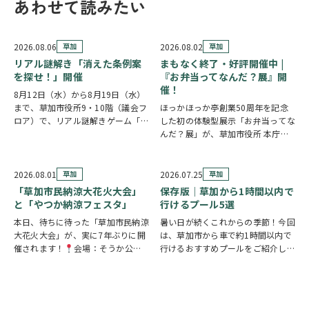
あわせて読みたい
2026.08.06
草加
2026.08.02
草加
リアル謎解き「消えた条例案
まもなく終了・好評開催中 |
を探せ！」開催
『お弁当ってなんだ？展』開
催！
8月12日（水）から8月19日（水）
まで、草加市役所9・10階（議会フ
ほっかほっか亭創業50周年を記念
ロア）で、リアル謎解きゲーム「消
した初の体験型展示「お弁当ってな
えた条例案を探せ！」が開催されま
んだ？展」が、草加市役所 本庁舎1
す。 参加者は新人市議会議員とな
階 縁側スペースで開催されていま
り、市役所内に隠されたさまざまな
す。 創業の地・草加市を会場に、
謎を解きながら、行方不明となった
見て・触れて・参加しながらお弁当
2026.08.01
草加
2026.07.25
草加
「ある条例…
の魅力を楽しめるイベントです。お
「草加市民納涼大花火大会」
保存版｜草加から1時間以内で
子さまから大人…
と「やつか納涼フェスタ」
行けるプール5選
本日、待ちに待った「草加市民納涼
暑い日が続くこれからの季節！今回
大花火大会」が、実に7年ぶりに開
は、草加市から車で約1時間以内で
催されます！
会場：そうか公園
行けるおすすめプールをご紹介しま
打ち上げ開始:19:25(予定)※17時
す！ ◆ しらこばと水上公園（越谷
頃から21時頃まで交通規制が実施
市）流れるプールや波のプール、ス
されます。お車でお出かけの方は、
ライダーなど全世代が楽しめる埼玉
時間に余裕を持って行動し、公共交
の定番スポット！草加から車で約