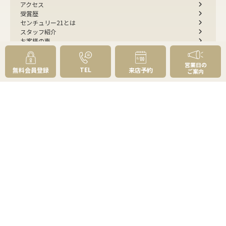
アクセス
受賞歴
センチュリー21とは
スタッフ紹介
お客様の声
成約事例
スタッフブログ
営業日の
お知らせ
TEL
無料会員登録
来店予約
ご案内
採用情報
来店予約
お問い合わせ
会員メニュー
無料会員登録
マイページログイン
FOLLOW
US