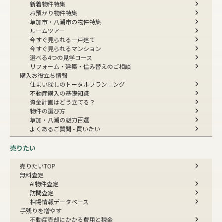
新着物件特集
お預かり物件特集
草加市・八潮市の物件特集
ルームツアー
今すぐ見られる一戸建て
今すぐ見られるマンション
選べる4つの見学コース
リフォーム・建築・住み替えのご相談
購入お役立ち情報
住まい探しのトータルプランニング
不動産購入の基礎知識
資金計画はどう立てる？
物件の選び方
草加・八潮の魅力百選
よくあるご質問 - 買いたい
売りたい
売りたいTOP
無料査定
AI物件査定
訪問査定
相場情報データベース
手残りを増やす
不動産売却にかかる費用と税金