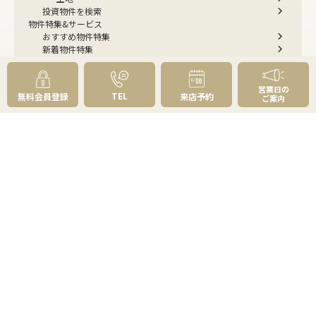
投資物件を検索
物件特集&サービス
おすすめ物件特集
新着物件特集
お預かり物件特集
草加市・八潮市の物件特集
ルームツアー
営業日の
TEL
無料会員登録
来店予約
ご案内
今すぐ見られる一戸建て
今すぐ見られるマンション
選べる4つの見学コース
リフォーム・建築・住み替えのご相談
購入お役立ち情報
住まい探しのトータルプランニング
不動産購入の基礎知識
資金計画はどう立てる？
物件の選び方
草加・八潮の魅力百選
よくあるご質問 - 買いたい
売りたい
売りたいTOP
無料査定
AI物件査定