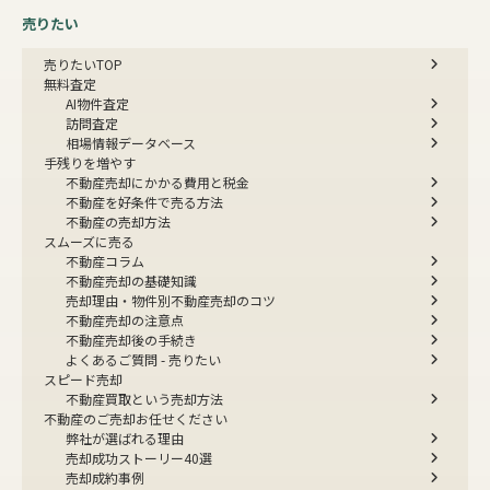
売りたい
売りたいTOP
無料査定
AI物件査定
訪問査定
相場情報データベース
手残りを増やす
不動産売却にかかる費用と税金
不動産を好条件で売る方法
不動産の売却方法
スムーズに売る
不動産コラム
不動産売却の基礎知識
売却理由・物件別
不動産売却のコツ
不動産売却の注意点
不動産売却後の手続き
よくあるご質問 - 売りたい
スピード売却
不動産買取という売却方法
不動産のご売却お任せください
弊社が選ばれる理由
売却成功ストーリー40選
売却成約事例