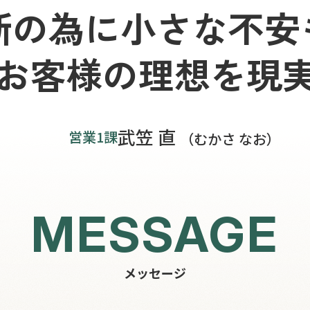
断の為に小さな不安
お客様の理想を現
武笠 直
営業1課
（むかさ なお）
MESSAGE
メッセージ