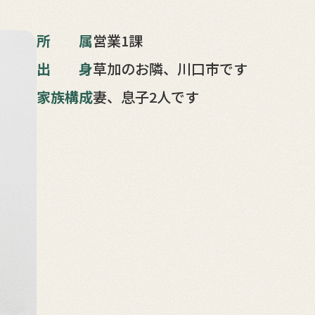
所属
営業1課
出身
草加のお隣、川口市です
家族構成
妻、息子2人です