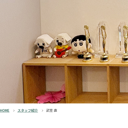
HOME
スタッフ紹介
武笠 直