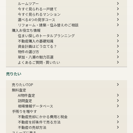
ルームツアー
今すぐ見られる一戸建て
今すぐ見られるマンション
選べる4つの見学コース
リフォーム・建築・住み替えのご相談
購入お役立ち情報
住まい探しのトータルプランニング
不動産購入の基礎知識
資金計画はどう立てる？
物件の選び方
草加・八潮の魅力百選
よくあるご質問 - 買いたい
売りたい
売りたいTOP
無料査定
AI物件査定
訪問査定
相場情報データベース
手残りを増やす
不動産売却にかかる費用と税金
不動産を好条件で売る方法
不動産の売却方法
スムーズに売る