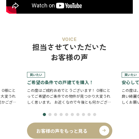
VOICE
担当させていただいた
お客様の声
買いたい
買いたい
ご希望の条件での戸建てを購入！
安心し
 O様にと
この度はご成約おめでとうございます！ O様にと
この度は
り大変うれ
ってご希望のご条件での物件が見つかり大変うれ
良い綺麗
何かござい
しく思います。 お近くなので今後とも何かござい
しくお願
ましたらお気軽に店舗にい…
お客様の声をもっと見る