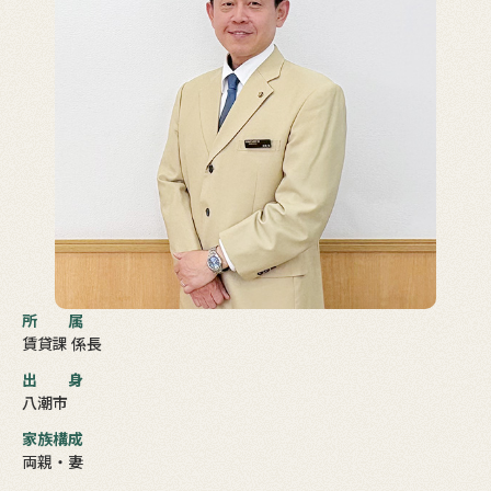
所属
賃貸課 係長
出身
八潮市
家族構成
両親・妻