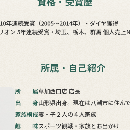
資格・受賞歴
0年連続受賞（2005～2014年）
・ダイヤ獲得
リオン 5年連続受賞
・埼玉、栃木、群馬 個人売上N
所属・自己紹介
所属
草加西口店 店長
出身
山形県出身。現在は八潮市に住ん
家族構成
妻・子２人の４人家族
趣味
スポーツ観戦・家族とお出かけ