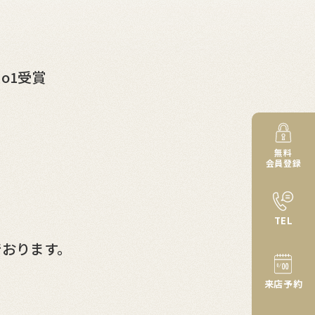
o1受賞
無料
会員登録
TEL
でおります。
来店予約