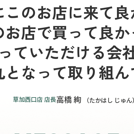
にこのお店に来て良
のお店で買って良か
っていただける会
丸となって取り組ん
高橋 絢
草加西口店 店長
（たかはし じゅん