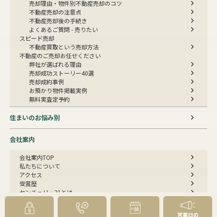
売却理由・物件別
不動産売却のコツ
不動産売却の注意点
不動産売却後の手続き
よくあるご質問 - 売りたい
スピード売却
不動産買取という売却方法
不動産のご売却お任せください
弊社が選ばれる理由
売却成功ストーリー40選
売却成約事例
お預かり物件掲載実例
無料実査定予約
住まいのお悩み別
会社案内
会社案内TOP
私たちについて
アクセス
受賞歴
センチュリー21とは
スタッフ紹介
お客様の声
営業日の