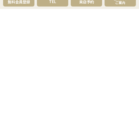
成約事例
TEL
無料会員登録
来店予約
ご案内
スタッフブログ
お知らせ
採用情報
来店予約
お問い合わせ
会員メニュー
無料会員登録
マイページログイン
FOLLOW
US
プライバシーポリシー
物件紹介ポリシー
反社会勢力への対応
コピーライト・免責事項
サイトマップ
© 草加市民ハウジング,Inc. All rights reserved.
センチュリー21の加盟店は、すべて独立・自営です。