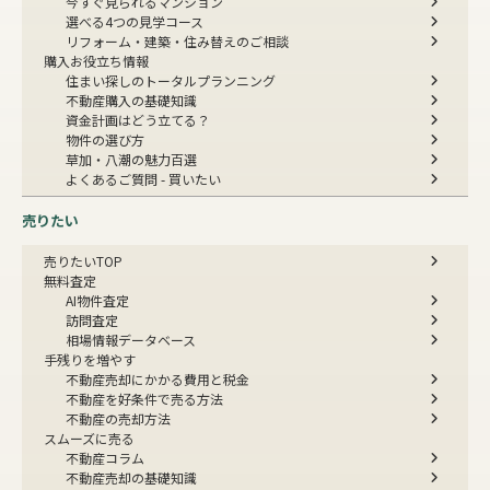
今すぐ見られるマンション
選べる4つの見学コース
リフォーム・建築・住み替えのご相談
購入お役立ち情報
住まい探しのトータルプランニング
不動産購入の基礎知識
資金計画はどう立てる？
物件の選び方
草加・八潮の魅力百選
よくあるご質問 - 買いたい
売りたい
売りたいTOP
無料査定
AI物件査定
訪問査定
相場情報データベース
手残りを増やす
不動産売却にかかる費用と税金
不動産を好条件で売る方法
不動産の売却方法
スムーズに売る
不動産コラム
不動産売却の基礎知識