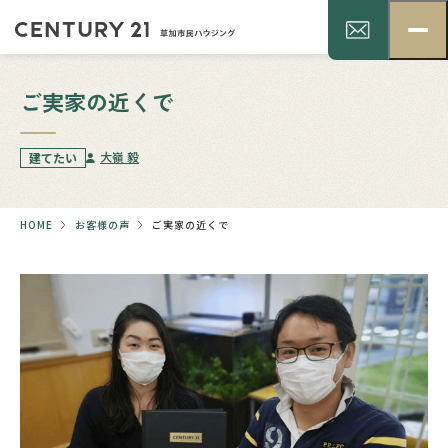
ご実家の近くで
大嶺 毅
建てたい
HOME
お客様の声
ご実家の近くで