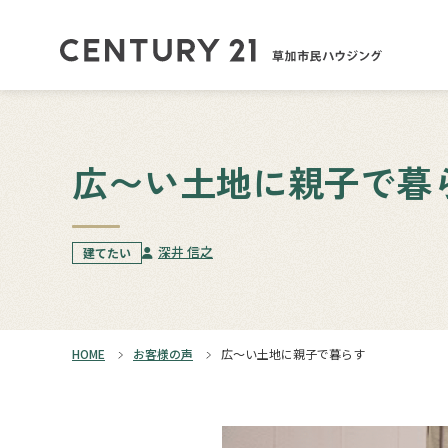
広〜い土地に親子で暮
深井 信之
建てたい
HOME
お客様の声
広〜い土地に親子で暮らす