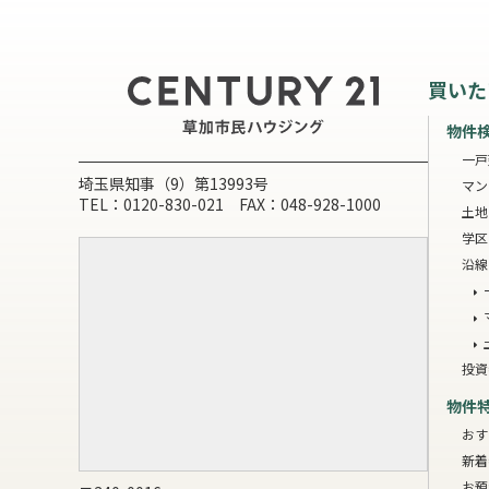
買いた
物件
一戸
埼玉県知事（9）第13993号
マン
TEL：0120-830-021 FAX：048-928-1000
土地
学区
沿線
投資
物件
おす
新着
お預