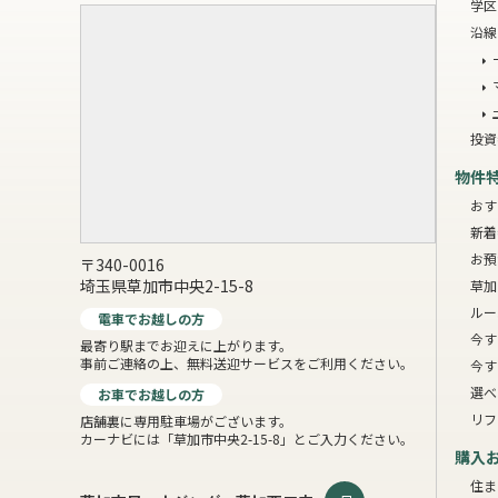
学区
沿線
投資
物件
おす
新着
お預
〒340-0016
埼玉県草加市中央2-15-8
草加
ルー
電車でお越しの方
今す
最寄り駅までお迎えに上がります。
事前ご連絡の上、無料送迎サービスをご利用ください。
今す
選べ
お車でお越しの方
リフ
店舗裏に専用駐車場がございます。
カーナビには「草加市中央2-15-8」とご入力ください。
購入
住ま