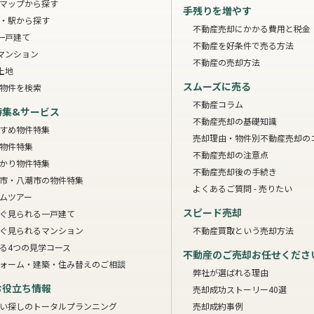
マップから探す
手残りを増やす
・駅から探す
不動産売却にかかる費用と税金
一戸建て
不動産を好条件で売る方法
マンション
不動産の売却方法
土地
スムーズに売る
物件を検索
不動産コラム
特集&サービス
不動産売却の基礎知識
すめ物件特集
売却理由・物件別
不動産売却の
物件特集
不動産売却の注意点
かり物件特集
不動産売却後の手続き
市・八潮市の物件特集
よくあるご質問 - 売りたい
ムツアー
スピード売却
ぐ見られる一戸建て
ぐ見られるマンション
不動産買取という売却方法
る4つの見学コース
不動産のご売却お任せくださ
ォーム・建築・住み替えのご相談
弊社が選ばれる理由
お役立ち情報
売却成功ストーリー40選
い探しのトータルプランニング
売却成約事例