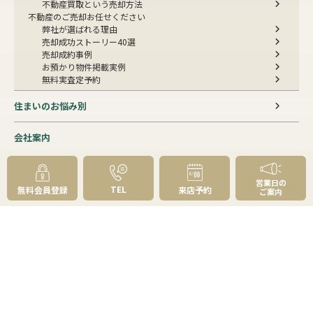
不動産買取という売却方法
不動産のご売却お任せください
弊社が選ばれる理由
売却成功ストーリー40選
売却成約事例
お預かり物件掲載実例
無料実査定予約
住まいのお悩み別
会社案内
会社案内TOP
私たちについて
営業日の
アクセス
TEL
無料会員登録
来店予約
ご案内
受賞歴
センチュリー21とは
スタッフ紹介
お客様の声
成約事例
スタッフブログ
お知らせ
採用情報
来店予約