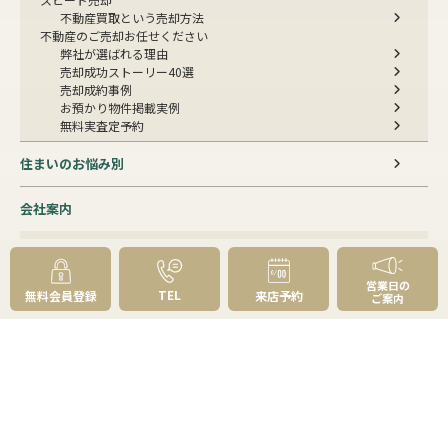
不動産買取という売却方法
不動産のご売却お任せください
弊社が選ばれる理由
売却成功ストーリー40選
売却成約事例
お預かり物件掲載実例
無料実査定予約
住まいのお悩み別
会社案内
会社案内TOP
私たちについて
アクセス
営業日の
TEL
無料会員登録
来店予約
ご案内
受賞歴
センチュリー21とは
スタッフ紹介
お客様の声
成約事例
スタッフブログ
お知らせ
採用情報
来店予約