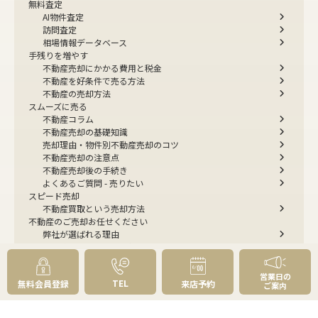
無料査定
AI物件査定
訪問査定
相場情報データベース
手残りを増やす
不動産売却にかかる費用と税金
不動産を好条件で売る方法
不動産の売却方法
スムーズに売る
不動産コラム
不動産売却の基礎知識
売却理由・物件別
不動産売却のコツ
不動産売却の注意点
不動産売却後の手続き
よくあるご質問 - 売りたい
スピード売却
不動産買取という売却方法
不動産のご売却お任せください
弊社が選ばれる理由
売却成功ストーリー40選
売却成約事例
お預かり物件掲載実例
営業日の
TEL
無料会員登録
来店予約
無料実査定予約
ご案内
住まいのお悩み別