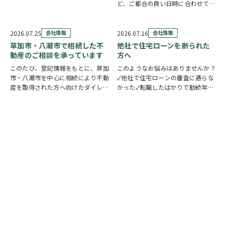
したい」 住まい探しのスタイル
ど、ご都合の良い日時に合わせてホ
は、お客様それぞれ。草加市民ハウ
ームページの来店予約ボタンからい
ジングでは、ご希望やご都合に合わ
つでもご予約いただけます◎ ご希
せて選べる4つの見学コースをご用
望の日程を選んで、必要事項を入力
2026.07.25
会社情報
2026.07.16
会社情報
意しています。 …
するだけで予約完了！ 「まずは相
草加市・八潮市で相続した不
他社で住宅ローンを断られた
談だけしたい」「気…
動産のご相談を承っています
方へ
このたび、登記情報をもとに、草加
このようなお悩みはありませんか？
市・八潮市を中心に相続により不動
✓他社で住宅ローンの審査に通らな
産を取得された方へ向けたダイレク
かった✓転職したばかりで勤続年数
トメールを発送いたしました。 相
が短い✓自営業・個人事業主のため
続したご実家や土地について、「こ
審査が不安✓車のローンやカードロ
のまま所有していてもいいの？」
ーンなど借入がある✓過去に返済の
「売却した方がいいのかわからな
遅れがあり心配している ひとつで
い」「空き家の管理や…
も当てはまる方…