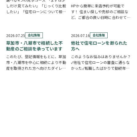
しだけ見てみたい」「じっくり比較
HPから簡単に来店予約が可能で
したい」「住宅ローンについて相談
す！ 住まい探しや売却のご相談な
したい」 住まい探しのスタイル
ど、ご都合の良い日時に合わせてホ
は、お客様それぞれ。草加市民ハウ
ームページの来店予約ボタンからい
ジングでは、ご希望やご都合に合わ
つでもご予約いただけます◎ ご希
せて選べる4つの見学コースをご用
望の日程を選んで、必要事項を入力
2026.07.25
会社情報
2026.07.16
会社情報
意しています。 …
するだけで予約完了！ 「まずは相
草加市・八潮市で相続した不
他社で住宅ローンを断られた
談だけしたい」「気…
動産のご相談を承っています
方へ
このたび、登記情報をもとに、草加
このようなお悩みはありませんか？
市・八潮市を中心に相続により不動
✓他社で住宅ローンの審査に通らな
産を取得された方へ向けたダイレク
かった✓転職したばかりで勤続年数
トメールを発送いたしました。 相
が短い✓自営業・個人事業主のため
続したご実家や土地について、「こ
審査が不安✓車のローンやカードロ
のまま所有していてもいいの？」
ーンなど借入がある✓過去に返済の
「売却した方がいいのかわからな
遅れがあり心配している ひとつで
い」「空き家の管理や…
も当てはまる方…