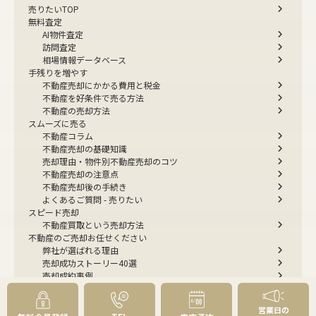
売りたいTOP
無料査定
AI物件査定
訪問査定
相場情報データベース
手残りを増やす
不動産売却にかかる費用と税金
不動産を好条件で売る方法
不動産の売却方法
スムーズに売る
不動産コラム
不動産売却の基礎知識
売却理由・物件別
不動産売却のコツ
不動産売却の注意点
不動産売却後の手続き
よくあるご質問 - 売りたい
スピード売却
不動産買取という売却方法
不動産のご売却お任せください
弊社が選ばれる理由
売却成功ストーリー40選
売却成約事例
お預かり物件掲載実例
無料実査定予約
営業日の