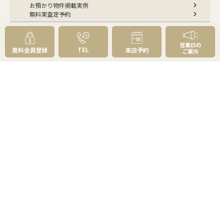
お預かり物件掲載実例
無料実査定予約
住まいのお悩み別
営業日の
TEL
無料会員登録
来店予約
ご案内
会社案内
会社案内TOP
私たちについて
アクセス
受賞歴
センチュリー21とは
スタッフ紹介
お客様の声
成約事例
スタッフブログ
お知らせ
採用情報
来店予約
お問い合わせ
会員メニュー
無料会員登録