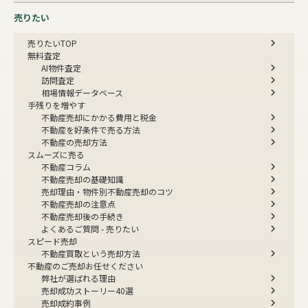
売りたい
売りたいTOP
無料査定
AI物件査定
訪問査定
相場情報データベース
手残りを増やす
不動産売却にかかる費用と税金
不動産を好条件で売る方法
不動産の売却方法
スムーズに売る
不動産コラム
不動産売却の基礎知識
売却理由・物件別
不動産売却のコツ
不動産売却の注意点
不動産売却後の手続き
よくあるご質問 - 売りたい
スピード売却
不動産買取という売却方法
不動産のご売却お任せください
弊社が選ばれる理由
売却成功ストーリー40選
売却成約事例