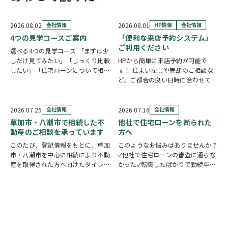
2026.08.02
会社情報
2026.08.01
HP情報
会社情報
4つの見学コースご案内
「便利な来店予約システム」
ご利用ください
選べる4つの見学コース 「まずは少
しだけ見てみたい」「じっくり比較
HPから簡単に来店予約が可能で
したい」「住宅ローンについて相談
す！ 住まい探しや売却のご相談な
したい」 住まい探しのスタイル
ど、ご都合の良い日時に合わせてホ
は、お客様それぞれ。草加市民ハウ
ームページの来店予約ボタンからい
ジングでは、ご希望やご都合に合わ
つでもご予約いただけます◎ ご希
せて選べる4つの見学コースをご用
望の日程を選んで、必要事項を入力
2026.07.25
会社情報
2026.07.16
会社情報
意しています。 …
するだけで予約完了！ 「まずは相
草加市・八潮市で相続した不
他社で住宅ローンを断られた
談だけしたい」「気…
動産のご相談を承っています
方へ
このたび、登記情報をもとに、草加
このようなお悩みはありませんか？
市・八潮市を中心に相続により不動
✓他社で住宅ローンの審査に通らな
産を取得された方へ向けたダイレク
かった✓転職したばかりで勤続年数
トメールを発送いたしました。 相
が短い✓自営業・個人事業主のため
続したご実家や土地について、「こ
審査が不安✓車のローンやカードロ
のまま所有していてもいいの？」
ーンなど借入がある✓過去に返済の
「売却した方がいいのかわからな
遅れがあり心配している ひとつで
い」「空き家の管理や…
も当てはまる方…