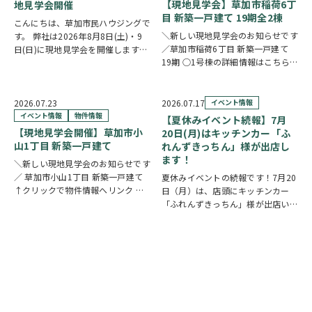
【現地見学会】草加市稲荷6丁
地見学会開催
目 新築一戸建て 19期全2棟
こんにちは、草加市民ハウジングで
＼新しい現地見学会のお知らせです
す。 弊社は2026年8月8日(土)・9
／草加市稲荷6丁目 新築一戸建て
日(日)に現地見学会を開催します！
19期 ○1号棟の詳細情報はこちら
◎開催時間/10：00～17：00(※要
○2号棟の詳細情報はこちら
クリ
相談にて時間外対応可) 各現場ごと
ックで物件情報へリンク✓ 暮らしの
に専門のスタッフが待機しており、
中心となるLDKは、17帖以上のゆと
直接物件を見ながらご説明さ…
2026.07.23
2026.07.17
イベント情報
り空間。食洗機付きカウンターキッ
イベント情報
物件情報
【夏休みイベント続報】7月
チ…
【現地見学会開催】草加市小
20日(月)はキッチンカー「ふ
山1丁目 新築一戸建て
れんずきっちん」様が出店し
ます！
＼新しい現地見学会のお知らせです
／ 草加市小山1丁目 新築一戸建て
夏休みイベントの続報です！7月20
↑クリックで物件情報へリンク お
日（月）は、店頭にキッチンカー
すすめポイント ゆとりと安心を備
「ふれんずきっちん」様が出店いた
えた長期優良住宅。家族が集まる
します。 暑い季節にぴったりの冷
LDKは15帖以上の開放的な空間で
たいスイーツや、楽しいお菓子くじ
す。リビングの様子を見守りながら
をご用意しておりますので、ご家族
料理が作れる…
皆さまでぜひお立ち寄りください。
【販売メニュー…