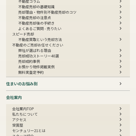
不動産コラム
不動産売却の基礎知識
売却理由・物件別
不動産売却のコツ
不動産売却の注意点
不動産売却後の手続き
よくあるご質問 - 売りたい
スピード売却
不動産買取という売却方法
不動産のご売却お任せください
弊社が選ばれる理由
売却成功ストーリー40選
売却成約事例
お預かり物件掲載実例
無料実査定予約
住まいのお悩み別
会社案内
会社案内TOP
私たちについて
アクセス
受賞歴
センチュリー21とは
スタッフ紹介