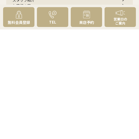
お客様の声
成約事例
スタッフブログ
営業日の
TEL
無料会員登録
来店予約
お知らせ
ご案内
採用情報
来店予約
お問い合わせ
会員メニュー
無料会員登録
マイページログイン
FOLLOW
US
プライバシーポリシー
物件紹介ポリシー
反社会勢力への対応
コピーライト・免責事項
サイトマップ
© 草加市民ハウジング,Inc. All rights reserved.