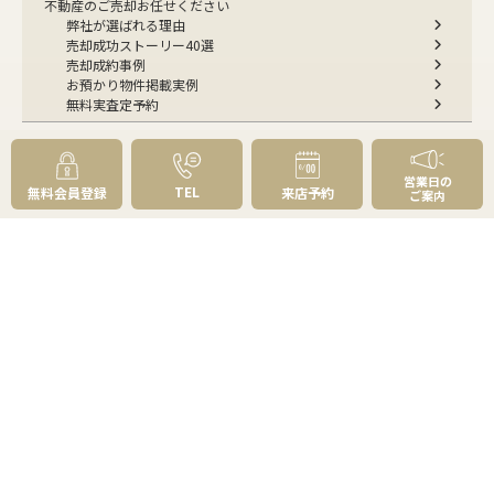
不動産のご売却お任せください
弊社が選ばれる理由
売却成功ストーリー40選
売却成約事例
お預かり物件掲載実例
無料実査定予約
住まいのお悩み別
営業日の
TEL
無料会員登録
来店予約
ご案内
会社案内
会社案内TOP
私たちについて
アクセス
受賞歴
センチュリー21とは
スタッフ紹介
お客様の声
成約事例
スタッフブログ
お知らせ
採用情報
来店予約
お問い合わせ