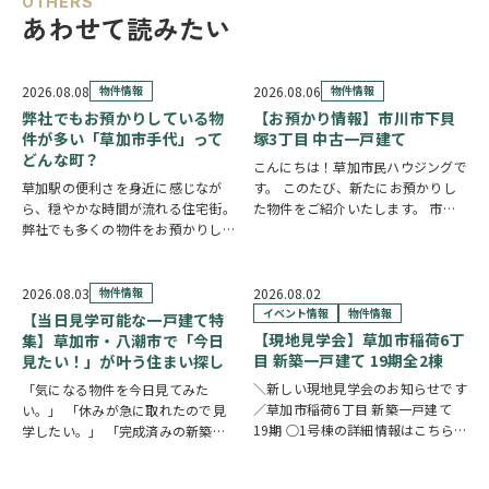
OTHERS
あわせて読みたい
2026.08.08
物件情報
2026.08.06
物件情報
弊社でもお預かりしている物
【お預かり情報】市川市下貝
件が多い「草加市手代」って
塚3丁目 中古一戸建て
どんな町？
こんにちは！草加市民ハウジングで
草加駅の便利さを身近に感じなが
す。 このたび、新たにお預かりし
ら、穏やかな時間が流れる住宅街。
た物件をご紹介いたします。 市川
弊社でも多くの物件をお預かりして
市下貝塚3丁目 中古一戸建て 詳し
いる草加市手代の魅力を、ご紹介し
い物件情報はこちらからご覧いただ
ます。 魅力① 草加駅まで自転車約
けます。
10分圏内の便利な立地 手代は東武
https://www.century21soka.com/st/
2026.08.03
物件情報
2026.08.02
スカイツリーライン「草加駅」が生
イベント情報
物件情報
【当日見学可能な一戸建て特
活圏です。北千…
【現地見学会】草加市稲荷6丁
集】草加市・八潮市で「今日
目 新築一戸建て 19期全2棟
見たい！」が叶う住まい探し
＼新しい現地見学会のお知らせです
「気になる物件を今日見てみた
／草加市稲荷6丁目 新築一戸建て
い。」 「休みが急に取れたので見
19期 ○1号棟の詳細情報はこちら
学したい。」 「完成済みの新築を
○2号棟の詳細情報はこちら
クリ
実際に見比べたい。」 そんな方に
ックで物件情報へリンク✓ 暮らしの
おすすめなのが、【当日見学可能な