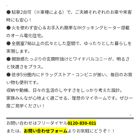
.
● 駐車2台可（※車種による）で、ご夫婦それぞれのお車や来客
時にも安心！
● 火を使わず安心＆お手入れ簡単なIHクッキングヒーター搭載
のオール電化住宅。
● 全居室7帖以上の広々とした空間で、ゆったりとした暮らしを
実現します。
● 開放感たっぷりの玄関吹抜けとワイドバルコニーが、明るさ
と快適さをプラス。
● 徒歩5分圏内にドラッグストア・コンビニが揃い、毎日のお買
い物も便利です。
収納や動線、日々の生活のしやすさをしっかり考えた設計。
家族みんなが心地よく過ごせる、理想のマイホームです。ぜひ一
度ご見学ください！
．
お問い合わせはフリーダイヤル
0120-830-021
または、
お問い合わせフォーム
よりお気軽にどうぞ！！