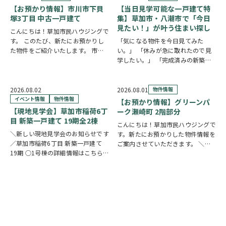
【お預かり情報】市川市下貝
【当日見学可能な一戸建て特
塚3丁目 中古一戸建て
集】草加市・八潮市で「今日
見たい！」が叶う住まい探し
こんにちは！草加市民ハウジングで
す。 このたび、新たにお預かりし
「気になる物件を今日見てみた
た物件をご紹介いたします。 市川
い。」 「休みが急に取れたので見
市下貝塚3丁目 中古一戸建て 詳し
学したい。」 「完成済みの新築を
い物件情報はこちらからご覧いただ
実際に見比べたい。」 そんな方に
けます。
おすすめなのが、【当日見学可能な
https://www.century21soka.com/st/s…
一戸建て】です。 草加市民ハウジ
2026.08.02
2026.08.01
物件情報
ングでは、草加市・八潮市を中心
イベント情報
物件情報
【お預かり情報】グリーンパ
に、当日ご案内可能な完…
【現地見学会】草加市稲荷6丁
ーク瀬崎町 2階部分
目 新築一戸建て 19期全2棟
こんにちは！草加市民ハウジングで
＼新しい現地見学会のお知らせです
す。新たにお預かりした物件情報を
／草加市稲荷6丁目 新築一戸建て
ご案内させていただきます。 ＼弊
19期 ○1号棟の詳細情報はこちら
社専任物件／グリーンパーク瀬崎町
○2号棟の詳細情報はこちら
クリ
2階部分
クリックで詳しい情報を
ックで物件情報へリンク✓ 暮らしの
チェック✓ 三方角部屋のため、日中
中心となるLDKは、17帖以上のゆと
は陽当り良好で明るい室内環境が保
り空間。食洗機付きカウンターキッ
たれていま…
チ…