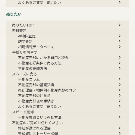
よくあるご質問 - 買いたい
売りたい
売りたいTOP
無料査定
AI物件査定
訪問査定
相場情報データベース
手残りを増やす
不動産売却にかかる費用と税金
不動産を好条件で売る方法
不動産の売却方法
スムーズに売る
不動産コラム
不動産売却の基礎知識
売却理由・物件別
不動産売却のコツ
不動産売却の注意点
不動産売却後の手続き
よくあるご質問 - 売りたい
スピード売却
不動産買取という売却方法
不動産のご売却お任せください
弊社が選ばれる理由
売却成功ストーリー40選