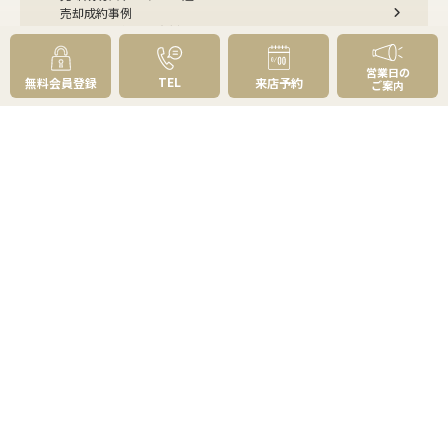
売却成約事例
お預かり物件掲載実例
無料実査定予約
営業日の
TEL
無料会員登録
来店予約
ご案内
住まいのお悩み別
会社案内
会社案内TOP
私たちについて
アクセス
受賞歴
センチュリー21とは
スタッフ紹介
お客様の声
成約事例
スタッフブログ
お知らせ
採用情報
来店予約
お問い合わせ
会員メニュー