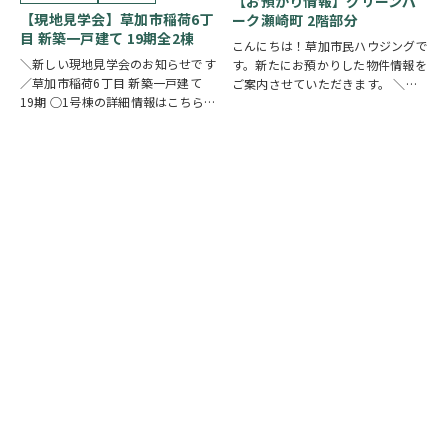
【お預かり情報】グリーンパ
に、当日ご案内可能な完…
【現地見学会】草加市稲荷6丁
ーク瀬崎町 2階部分
目 新築一戸建て 19期全2棟
こんにちは！草加市民ハウジングで
＼新しい現地見学会のお知らせです
す。新たにお預かりした物件情報を
／草加市稲荷6丁目 新築一戸建て
ご案内させていただきます。 ＼弊
19期 ○1号棟の詳細情報はこちら
社専任物件／グリーンパーク瀬崎町
○2号棟の詳細情報はこちら
クリ
2階部分
クリックで詳しい情報を
ックで物件情報へリンク✓ 暮らしの
チェック✓ 三方角部屋のため、日中
中心となるLDKは、17帖以上のゆと
は陽当り良好で明るい室内環境が保
り空間。食洗機付きカウンターキッ
たれていま…
チ…