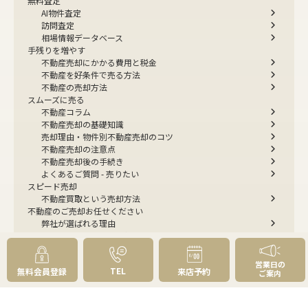
無料査定
AI物件査定
訪問査定
相場情報データベース
手残りを増やす
不動産売却にかかる費用と税金
不動産を好条件で売る方法
不動産の売却方法
スムーズに売る
不動産コラム
不動産売却の基礎知識
売却理由・物件別
不動産売却のコツ
不動産売却の注意点
不動産売却後の手続き
よくあるご質問 - 売りたい
スピード売却
不動産買取という売却方法
不動産のご売却お任せください
弊社が選ばれる理由
売却成功ストーリー40選
売却成約事例
お預かり物件掲載実例
営業日の
TEL
無料会員登録
来店予約
無料実査定予約
ご案内
住まいのお悩み別