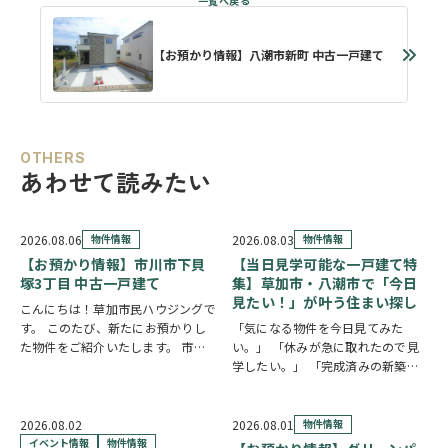
【お預かり情報】八潮市新町 中古一戸建て
OTHERS
あわせて読みたい
2026.08.06
物件情報
2026.08.03
物件情報
【お預かり情報】市川市下貝
【当日見学可能な一戸建て特
塚3丁目 中古一戸建て
集】草加市・八潮市で「今日
見たい！」が叶う住まい探し
こんにちは！草加市民ハウジングで
す。 このたび、新たにお預かりし
「気になる物件を今日見てみた
た物件をご紹介いたします。 市川
い。」 「休みが急に取れたので見
市下貝塚3丁目 中古一戸建て 詳し
学したい。」 「完成済みの新築を
い物件情報はこちらからご覧いただ
実際に見比べたい。」 そんな方に
けます。
おすすめなのが、【当日見学可能な
https://www.century21soka.com/st/s…
一戸建て】です。 草加市民ハウジ
2026.08.02
2026.08.01
物件情報
ングでは、草加市・八潮市を中心
イベント情報
物件情報