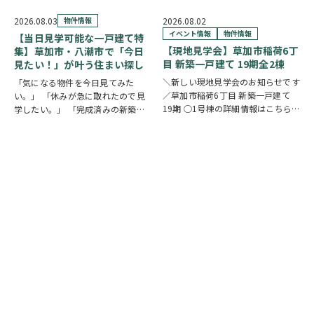
ます。 魅力① 草加駅まで自転車約
けます。
10分圏内の便利な立地 手代は東武
https://www.century21soka.com/st/
2026.08.03
物件情報
2026.08.02
スカイツリーライン「草加駅」が生
イベント情報
物件情報
【当日見学可能な一戸建て特
活圏です。北千…
【現地見学会】草加市稲荷6丁
集】草加市・八潮市で「今日
目 新築一戸建て 19期全2棟
見たい！」が叶う住まい探し
＼新しい現地見学会のお知らせです
「気になる物件を今日見てみた
／草加市稲荷6丁目 新築一戸建て
い。」 「休みが急に取れたので見
19期 ○1号棟の詳細情報はこちら
学したい。」 「完成済みの新築を
○2号棟の詳細情報はこちら
クリ
実際に見比べたい。」 そんな方に
ックで物件情報へリンク✓ 暮らしの
おすすめなのが、【当日見学可能な
中心となるLDKは、17帖以上のゆと
一戸建て】です。 草加市民ハウジ
り空間。食洗機付きカウンターキッ
ングでは、草加市・八潮市を中心
チ…
に、当日ご案内可能な完…