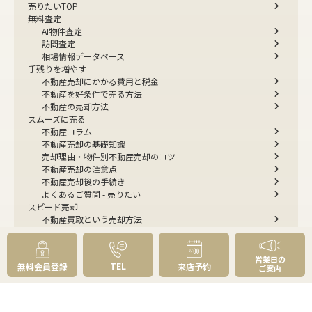
売りたいTOP
無料査定
AI物件査定
訪問査定
相場情報データベース
手残りを増やす
不動産売却にかかる費用と税金
不動産を好条件で売る方法
不動産の売却方法
スムーズに売る
不動産コラム
不動産売却の基礎知識
売却理由・物件別
不動産売却のコツ
不動産売却の注意点
不動産売却後の手続き
よくあるご質問 - 売りたい
スピード売却
不動産買取という売却方法
不動産のご売却お任せください
弊社が選ばれる理由
売却成功ストーリー40選
営業日の
TEL
無料会員登録
来店予約
ご案内
売却成約事例
お預かり物件掲載実例
無料実査定予約