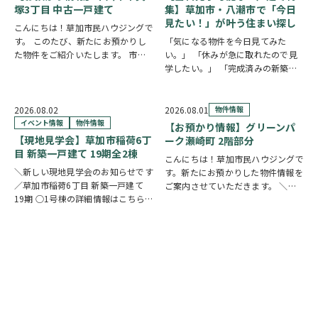
塚3丁目 中古一戸建て
集】草加市・八潮市で「今日
見たい！」が叶う住まい探し
こんにちは！草加市民ハウジングで
す。 このたび、新たにお預かりし
「気になる物件を今日見てみた
た物件をご紹介いたします。 市川
い。」 「休みが急に取れたので見
市下貝塚3丁目 中古一戸建て 詳し
学したい。」 「完成済みの新築を
い物件情報はこちらからご覧いただ
実際に見比べたい。」 そんな方に
けます。
おすすめなのが、【当日見学可能な
https://www.century21soka.com/st/s…
一戸建て】です。 草加市民ハウジ
2026.08.02
2026.08.01
物件情報
ングでは、草加市・八潮市を中心
イベント情報
物件情報
【お預かり情報】グリーンパ
に、当日ご案内可能な完…
【現地見学会】草加市稲荷6丁
ーク瀬崎町 2階部分
目 新築一戸建て 19期全2棟
こんにちは！草加市民ハウジングで
＼新しい現地見学会のお知らせです
す。新たにお預かりした物件情報を
／草加市稲荷6丁目 新築一戸建て
ご案内させていただきます。 ＼弊
19期 ○1号棟の詳細情報はこちら
社専任物件／グリーンパーク瀬崎町
○2号棟の詳細情報はこちら
クリ
2階部分
クリックで詳しい情報を
ックで物件情報へリンク✓ 暮らしの
チェック✓ 三方角部屋のため、日中
中心となるLDKは、17帖以上のゆと
は陽当り良好で明るい室内環境が保
り空間。食洗機付きカウンターキッ
たれていま…
チ…