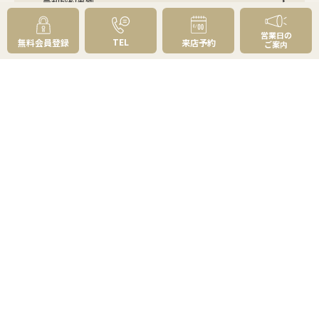
売却成約事例
お預かり物件掲載実例
無料実査定予約
営業日の
TEL
無料会員登録
来店予約
ご案内
住まいのお悩み別
会社案内
会社案内TOP
私たちについて
アクセス
受賞歴
センチュリー21とは
スタッフ紹介
お客様の声
成約事例
スタッフブログ
お知らせ
採用情報
来店予約
お問い合わせ
会員メニュー