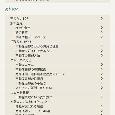
売りたい
売りたいTOP
無料査定
AI物件査定
訪問査定
相場情報データベース
手残りを増やす
不動産売却にかかる費用と税金
不動産を好条件で売る方法
不動産の売却方法
スムーズに売る
不動産コラム
不動産売却の基礎知識
売却理由・物件別
不動産売却のコツ
不動産売却の注意点
不動産売却後の手続き
よくあるご質問 - 売りたい
スピード売却
不動産買取という売却方法
不動産のご売却お任せください
弊社が選ばれる理由
売却成功ストーリー40選