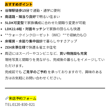
おすすめポイント
谷塚駅徒歩15分
で通勤・通学に便利
南道路・陽当り良好
で明るい住まい
5LDK可変型
で家族構成に合わせた間取り変更が可能
LDK22.6帖・対面キッチン
で家族の団らんも快適
**ウォークインクローゼット（WIC）**で収納力も◎
床暖房・水廻り集中設計
で暮らしやすさアップ
ZEH水準仕様
で快適＆省エネ住宅
周辺にはスーパーやコンビニなど、
買い物施設も充実
現地写真と間取りを見ながら、完成後の暮らしをイメージしてい
ただけます。
完成前でも
ご見学のご予約
を承っておりますので、興味のある
方はお気軽にお問い合わせください。
来店予約フォーム
TEL:0120-830-021