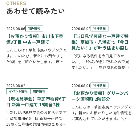
OTHERS
あわせて読みたい
2026.08.06
物件情報
2026.08.03
物件情報
【お預かり情報】市川市下貝
【当日見学可能な一戸建て特
塚3丁目 中古一戸建て
集】草加市・八潮市で「今日
見たい！」が叶う住まい探し
こんにちは！草加市民ハウジングで
す。 このたび、新たにお預かりし
「気になる物件を今日見てみた
た物件をご紹介いたします。 市川
い。」 「休みが急に取れたので見
市下貝塚3丁目 中古一戸建て 詳し
学したい。」 「完成済みの新築を
い物件情報はこちらからご覧いただ
実際に見比べたい。」 そんな方に
けます。
おすすめなのが、【当日見学可能な
https://www.century21soka.com/st/s…
一戸建て】です。 草加市民ハウジ
2026.08.02
2026.08.01
物件情報
ングでは、草加市・八潮市を中心
イベント情報
物件情報
【お預かり情報】グリーンパ
に、当日ご案内可能な完…
【現地見学会】草加市稲荷6丁
ーク瀬崎町 2階部分
目 新築一戸建て 19期全2棟
こんにちは！草加市民ハウジングで
＼新しい現地見学会のお知らせです
す。新たにお預かりした物件情報を
／草加市稲荷6丁目 新築一戸建て
ご案内させていただきます。 ＼弊
19期 ○1号棟の詳細情報はこちら
社専任物件／グリーンパーク瀬崎町
○2号棟の詳細情報はこちら
クリ
2階部分
クリックで詳しい情報を
ックで物件情報へリンク✓ 暮らしの
チェック✓ 三方角部屋のため、日中