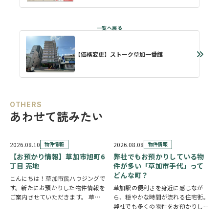
【価格変更】ストーク草加一番館
OTHERS
あわせて読みたい
2026.08.10
物件情報
2026.08.08
物件情報
【お預かり情報】草加市旭町6
弊社でもお預かりしている物
丁目 売地
件が多い「草加市手代」って
どんな町？
こんにちは！草加市民ハウジングで
す。新たにお預かりした物件情報を
草加駅の便利さを身近に感じなが
ご案内させていただきます。 草加
ら、穏やかな時間が流れる住宅街。
市旭町6丁目 売地
クリックで詳
弊社でも多くの物件をお預かりして
しい情報をチェック✓ 新田駅徒歩
いる草加市手代の魅力を、ご紹介し