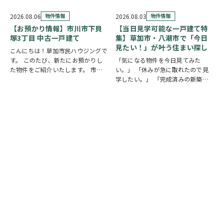
10分、獨協大学前駅徒歩19分と2駅
ます。 魅力① 草加駅まで自転車約
利用可能な立地。52坪超の広々と
10分圏内の便利な立地 手代は東武
2026.08.06
物件情報
2026.08.03
物件情報
した整形地…
スカイツリーライン「草加駅」が生
【お預かり情報】市川市下貝
【当日見学可能な一戸建て特
活圏です。北千…
塚3丁目 中古一戸建て
集】草加市・八潮市で「今日
見たい！」が叶う住まい探し
こんにちは！草加市民ハウジングで
す。 このたび、新たにお預かりし
「気になる物件を今日見てみた
た物件をご紹介いたします。 市川
い。」 「休みが急に取れたので見
市下貝塚3丁目 中古一戸建て 詳し
学したい。」 「完成済みの新築を
い物件情報はこちらからご覧いただ
実際に見比べたい。」 そんな方に
けます。
おすすめなのが、【当日見学可能な
https://www.century21soka.com/st/s…
一戸建て】です。 草加市民ハウジ
ングでは、草加市・八潮市を中心
に、当日ご案内可能な完…