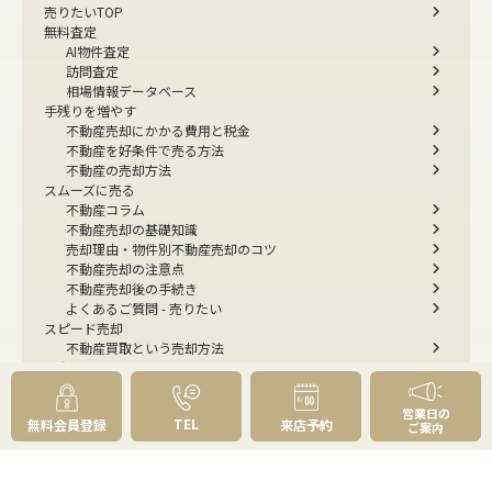
売りたいTOP
無料査定
AI物件査定
訪問査定
相場情報データベース
手残りを増やす
不動産売却にかかる費用と税金
不動産を好条件で売る方法
不動産の売却方法
スムーズに売る
不動産コラム
不動産売却の基礎知識
売却理由・物件別
不動産売却のコツ
不動産売却の注意点
不動産売却後の手続き
よくあるご質問 - 売りたい
スピード売却
不動産買取という売却方法
不動産のご売却お任せください
弊社が選ばれる理由
売却成功ストーリー40選
営業日の
TEL
無料会員登録
来店予約
売却成約事例
ご案内
お預かり物件掲載実例
無料実査定予約