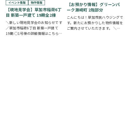
ングでは、草加市・八潮市を中心
イベント情報
物件情報
【お預かり情報】グリーンパ
に、当日ご案内可能な完…
【現地見学会】草加市稲荷6丁
ーク瀬崎町 2階部分
目 新築一戸建て 19期全2棟
こんにちは！草加市民ハウジングで
＼新しい現地見学会のお知らせです
す。新たにお預かりした物件情報を
／草加市稲荷6丁目 新築一戸建て
ご案内させていただきます。 ＼弊
19期 ○1号棟の詳細情報はこちら
社専任物件／グリーンパーク瀬崎町
○2号棟の詳細情報はこちら
クリ
2階部分
クリックで詳しい情報を
ックで物件情報へリンク✓ 暮らしの
チェック✓ 三方角部屋のため、日中
中心となるLDKは、17帖以上のゆと
は陽当り良好で明るい室内環境が保
り空間。食洗機付きカウンターキッ
たれていま…
チ…