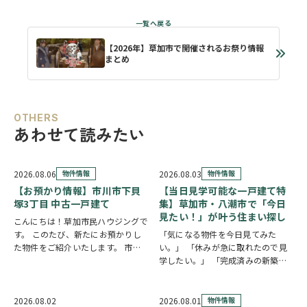
【2026年】草加市で開催されるお祭り情報
まとめ
OTHERS
あわせて読みたい
2026.08.06
物件情報
2026.08.03
物件情報
【お預かり情報】市川市下貝
【当日見学可能な一戸建て特
塚3丁目 中古一戸建て
集】草加市・八潮市で「今日
見たい！」が叶う住まい探し
こんにちは！草加市民ハウジングで
す。 このたび、新たにお預かりし
「気になる物件を今日見てみた
た物件をご紹介いたします。 市川
い。」 「休みが急に取れたので見
市下貝塚3丁目 中古一戸建て 詳し
学したい。」 「完成済みの新築を
い物件情報はこちらからご覧いただ
実際に見比べたい。」 そんな方に
けます。
おすすめなのが、【当日見学可能な
https://www.century21soka.com/st/s…
一戸建て】です。 草加市民ハウジ
2026.08.02
2026.08.01
物件情報