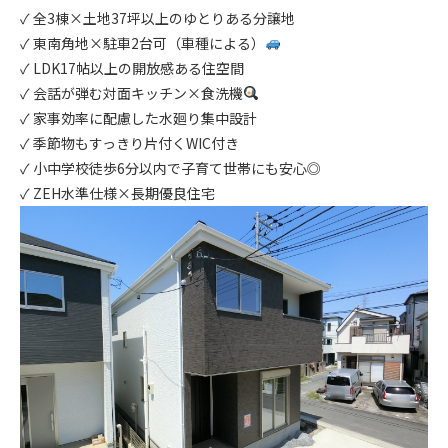
✓ 全3棟×土地37坪以上のゆとりある分譲地
✓ 東南角地×駐車2台可（車種による）
✓ LDK17帖以上の開放感ある住空間
✓ 会話が弾む対面キッチン×食洗機
✓ 家事効率に配慮した水廻り集中設計
✓ 季節物もすっきり片付くWIC付き
✓ 小中学校徒歩6分以内で子育て世帯にも安心◎
✓ ZEH水準仕様×長期優良住宅