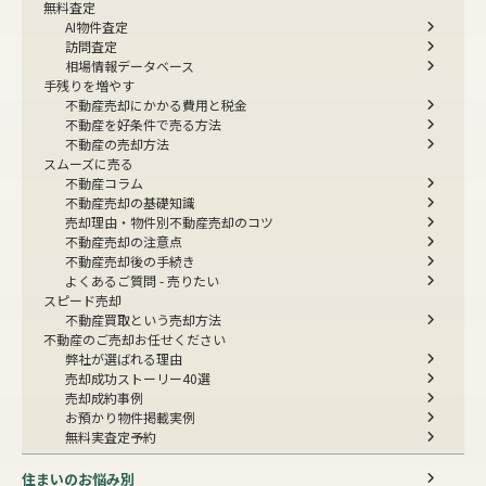
無料査定
AI物件査定
訪問査定
相場情報データベース
手残りを増やす
不動産売却にかかる費用と税金
不動産を好条件で売る方法
不動産の売却方法
スムーズに売る
不動産コラム
不動産売却の基礎知識
売却理由・物件別
不動産売却のコツ
不動産売却の注意点
不動産売却後の手続き
よくあるご質問 - 売りたい
スピード売却
不動産買取という売却方法
不動産のご売却お任せください
弊社が選ばれる理由
売却成功ストーリー40選
売却成約事例
お預かり物件掲載実例
無料実査定予約
住まいのお悩み別