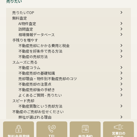
売りたい
売りたいTOP
無料査定
AI物件査定
訪問査定
相場情報データベース
手残りを増やす
不動産売却にかかる費用と税金
不動産を好条件で売る方法
不動産の売却方法
スムーズに売る
不動産コラム
不動産売却の基礎知識
売却理由・物件別
不動産売却のコツ
不動産売却の注意点
不動産売却後の手続き
よくあるご質問 - 売りたい
スピード売却
不動産買取という売却方法
不動産のご売却お任せください
弊社が選ばれる理由
売却成功ストーリー40選
売却成約事例
営業日の
お預かり物件掲載実例
TEL
無料会員登録
来店予約
ご案内