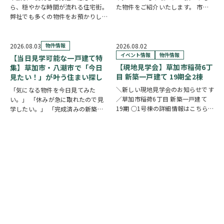
ら、穏やかな時間が流れる住宅街。
た物件をご紹介いたします。 市川
弊社でも多くの物件をお預かりして
市下貝塚3丁目 中古一戸建て 詳し
いる草加市手代の魅力を、ご紹介し
い物件情報はこちらからご覧いただ
ます。 魅力① 草加駅まで自転車約
けます。
10分圏内の便利な立地 手代は東武
https://www.century21soka.com/st/
2026.08.03
物件情報
2026.08.02
スカイツリーライン「草加駅」が生
イベント情報
物件情報
【当日見学可能な一戸建て特
活圏です。北千…
【現地見学会】草加市稲荷6丁
集】草加市・八潮市で「今日
目 新築一戸建て 19期全2棟
見たい！」が叶う住まい探し
＼新しい現地見学会のお知らせです
「気になる物件を今日見てみた
／草加市稲荷6丁目 新築一戸建て
い。」 「休みが急に取れたので見
19期 ○1号棟の詳細情報はこちら
学したい。」 「完成済みの新築を
○2号棟の詳細情報はこちら
クリ
実際に見比べたい。」 そんな方に
ックで物件情報へリンク✓ 暮らしの
おすすめなのが、【当日見学可能な
中心となるLDKは、17帖以上のゆと
一戸建て】です。 草加市民ハウジ
り空間。食洗機付きカウンターキッ
ングでは、草加市・八潮市を中心
チ…
に、当日ご案内可能な完…