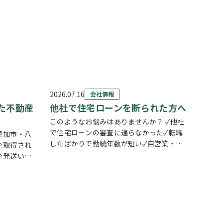
2026.07.16
会社情報
た不動産
他社で住宅ローンを断られた方へ
このようなお悩みはありませんか？ ✓他社
で住宅ローンの審査に通らなかった✓転職
草加市・八
したばかりで勤続年数が短い✓自営業・個
を取得され
人事業主のため審査が不安✓車のローンや
を発送いた
カードローンなど借入がある✓過去に返済
地につい
の遅れがあり心配している ひとつでも当て
いいの？」
はまる方…
ない」「空