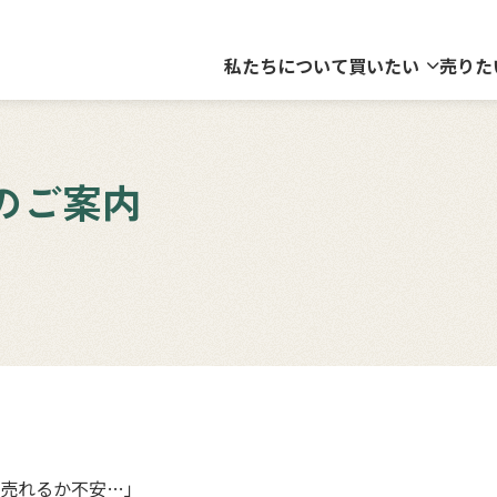
私たちについて
買いたい
売りた
のご案内
売れるか不安…」