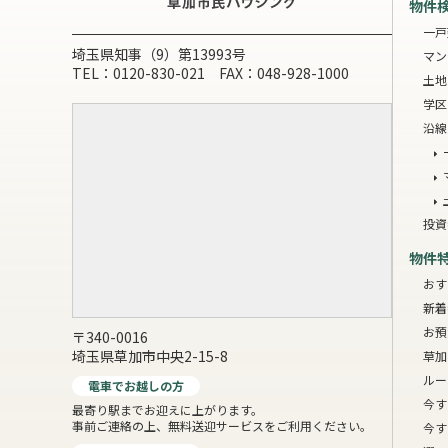
物件
一戸
埼玉県知事（9）第13993号
マン
TEL：0120-830-021 FAX：048-928-1000
土地
学区
沿線
投資
物件
おす
新着
お預
〒340-0016
埼玉県草加市中央2-15-8
草加
ルー
電車でお越しの方
今す
最寄り駅までお迎えに上がります。
事前ご連絡の上、無料送迎サービスをご利用ください。
今す