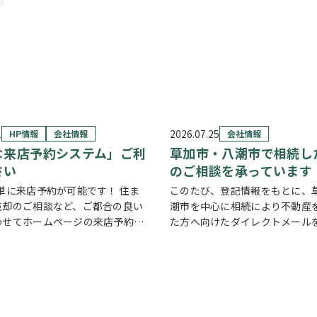
1
2026.07.25
HP情報
会社情報
会社情報
な来店予約システム」ご利
草加市・八潮市で相続し
さい
のご相談を承っています
単に来店予約が可能です！ 住ま
このたび、登記情報をもとに、
売却のご相談など、ご都合の良い
潮市を中心に相続により不動産
わせてホームページの来店予約ボ
た方へ向けたダイレクトメール
いつでもご予約いただけます◎ ご
しました。 相続したご実家や土
程を選んで、必要事項を入力する
て、「このまま所有していても
約完了！ 「まずは相談だけした
「売却した方がいいのかわから
…
き家の管理や…