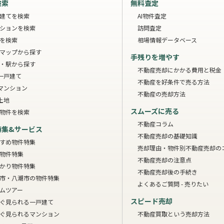
検索
無料査定
建てを検索
AI物件査定
ションを検索
訪問査定
を検索
相場情報データベース
マップから探す
手残りを増やす
・駅から探す
不動産売却にかかる費用と税金
一戸建て
不動産を好条件で売る方法
マンション
不動産の売却方法
土地
スムーズに売る
物件を検索
不動産コラム
特集&サービス
不動産売却の基礎知識
すめ物件特集
売却理由・物件別
不動産売却の
物件特集
不動産売却の注意点
かり物件特集
不動産売却後の手続き
市・八潮市の物件特集
よくあるご質問 - 売りたい
ムツアー
スピード売却
ぐ見られる一戸建て
ぐ見られるマンション
不動産買取という売却方法