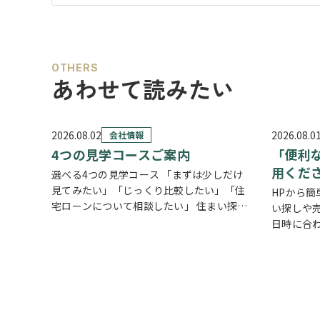
OTHERS
あわせて読みたい
2026.08.02
2026.08.0
会社情報
4つの見学コースご案内
「便利
用くだ
選べる4つの見学コース 「まずは少しだけ
見てみたい」「じっくり比較したい」「住
HPから簡
宅ローンについて相談したい」 住まい探し
い探しや
のスタイルは、お客様それぞれ。草加市民
日時に合
ハウジングでは、ご希望やご都合に合わせ
タンから
て選べる4つの見学コースをご用意してい
希望の日
ます。 …
だけで予
い」「気