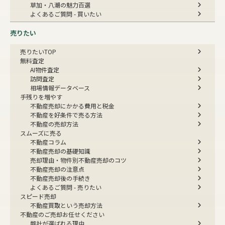
草加・八潮の魅力百選
よくあるご質問 - 買いたい
売りたい
売りたいTOP
無料査定
AI物件査定
訪問査定
相場情報データベース
手残りを増やす
不動産売却にかかる費用と税金
不動産を好条件で売る方法
不動産の売却方法
スムーズに売る
不動産コラム
不動産売却の基礎知識
売却理由・物件別
不動産売却のコツ
不動産売却の注意点
不動産売却後の手続き
よくあるご質問 - 売りたい
スピード売却
不動産買取という売却方法
不動産のご売却お任せください
弊社が選ばれる理由