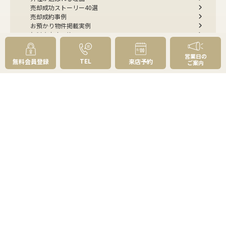
売却成功ストーリー40選
売却成約事例
お預かり物件掲載実例
無料実査定予約
住まいのお悩み別
営業日の
TEL
無料会員登録
来店予約
ご案内
会社案内
会社案内TOP
私たちについて
アクセス
受賞歴
センチュリー21とは
スタッフ紹介
お客様の声
成約事例
スタッフブログ
お知らせ
採用情報
来店予約
お問い合わせ
会員メニュー