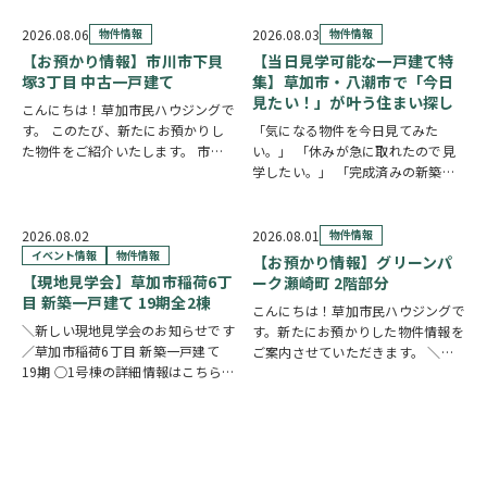
2026.08.06
物件情報
2026.08.03
物件情報
【お預かり情報】市川市下貝
【当日見学可能な一戸建て特
塚3丁目 中古一戸建て
集】草加市・八潮市で「今日
見たい！」が叶う住まい探し
こんにちは！草加市民ハウジングで
す。 このたび、新たにお預かりし
「気になる物件を今日見てみた
た物件をご紹介いたします。 市川
い。」 「休みが急に取れたので見
市下貝塚3丁目 中古一戸建て 詳し
学したい。」 「完成済みの新築を
い物件情報はこちらからご覧いただ
実際に見比べたい。」 そんな方に
けます。
おすすめなのが、【当日見学可能な
https://www.century21soka.com/st/s…
一戸建て】です。 草加市民ハウジ
2026.08.02
2026.08.01
物件情報
ングでは、草加市・八潮市を中心
イベント情報
物件情報
【お預かり情報】グリーンパ
に、当日ご案内可能な完…
【現地見学会】草加市稲荷6丁
ーク瀬崎町 2階部分
目 新築一戸建て 19期全2棟
こんにちは！草加市民ハウジングで
＼新しい現地見学会のお知らせです
す。新たにお預かりした物件情報を
／草加市稲荷6丁目 新築一戸建て
ご案内させていただきます。 ＼弊
19期 ○1号棟の詳細情報はこちら
社専任物件／グリーンパーク瀬崎町
○2号棟の詳細情報はこちら
クリ
2階部分
クリックで詳しい情報を
ックで物件情報へリンク✓ 暮らしの
チェック✓ 三方角部屋のため、日中
中心となるLDKは、17帖以上のゆと
は陽当り良好で明るい室内環境が保
り空間。食洗機付きカウンターキッ
たれていま…
チ…