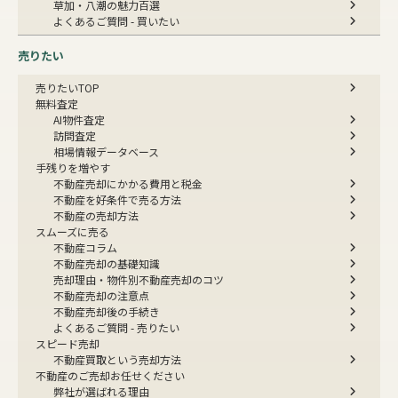
草加・八潮の魅力百選
よくあるご質問 - 買いたい
売りたい
売りたいTOP
無料査定
AI物件査定
訪問査定
相場情報データベース
手残りを増やす
不動産売却にかかる費用と税金
不動産を好条件で売る方法
不動産の売却方法
スムーズに売る
不動産コラム
不動産売却の基礎知識
売却理由・物件別
不動産売却のコツ
不動産売却の注意点
不動産売却後の手続き
よくあるご質問 - 売りたい
スピード売却
不動産買取という売却方法
不動産のご売却お任せください
弊社が選ばれる理由