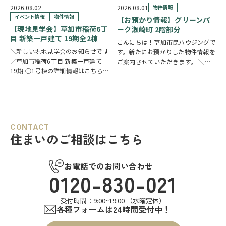
https://www.century21soka.com/st/s…
一戸建て】です。 草加市民ハウジ
2026.08.02
2026.08.01
物件情報
ングでは、草加市・八潮市を中心
イベント情報
物件情報
【お預かり情報】グリーンパ
に、当日ご案内可能な完…
【現地見学会】草加市稲荷6丁
ーク瀬崎町 2階部分
目 新築一戸建て 19期全2棟
こんにちは！草加市民ハウジングで
＼新しい現地見学会のお知らせです
す。新たにお預かりした物件情報を
／草加市稲荷6丁目 新築一戸建て
ご案内させていただきます。 ＼弊
19期 ○1号棟の詳細情報はこちら
社専任物件／グリーンパーク瀬崎町
○2号棟の詳細情報はこちら
クリ
2階部分
クリックで詳しい情報を
ックで物件情報へリンク✓ 暮らしの
チェック✓ 三方角部屋のため、日中
中心となるLDKは、17帖以上のゆと
は陽当り良好で明るい室内環境が保
り空間。食洗機付きカウンターキッ
たれていま…
チ…
CONTACT
住まいのご相談はこちら
お電話でのお問い合わせ
0120-830-021
受付時間：9:00~19:00 （水曜定休）
各種フォームは24時間受付中！