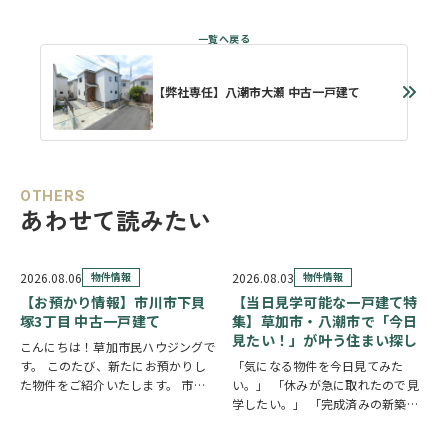
【弊社専任】八潮市大瀬 中古一戸建て
OTHERS
あわせて読みたい
2026.08.06
物件情報
2026.08.03
物件情報
【お預かり情報】市川市下貝
【当日見学可能な一戸建て特
塚3丁目 中古一戸建て
集】草加市・八潮市で「今日
見たい！」が叶う住まい探し
こんにちは！草加市民ハウジングで
す。 このたび、新たにお預かりし
「気になる物件を今日見てみた
た物件をご紹介いたします。 市川
い。」 「休みが急に取れたので見
市下貝塚3丁目 中古一戸建て 詳し
学したい。」 「完成済みの新築を
い物件情報はこちらからご覧いただ
実際に見比べたい。」 そんな方に
けます。
おすすめなのが、【当日見学可能な