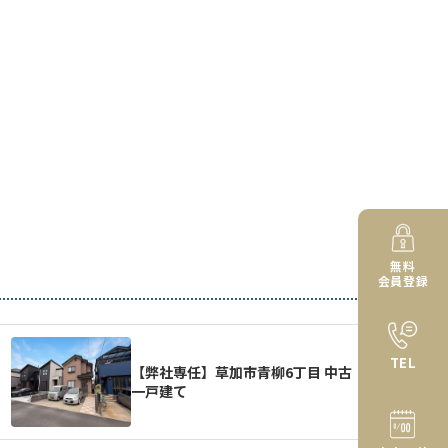
無料
会員登録
TEL
【弊社専任】草加市青柳6丁目 中古
一戸建て