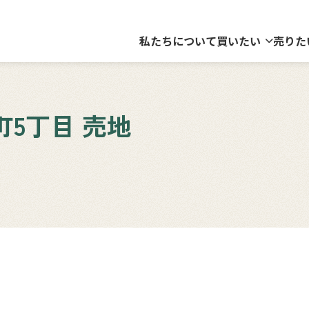
私たちについて
買いたい
売りた
5丁目 売地