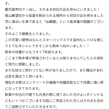
す。
鹿児島市内で一泊し、そのまま初日の出を拝みにいきました！
城山展望台から桜島を眺められる場所から初日の出を拝みました
次に海沿いを車で走ると「仙厳園」という島津藩の庭園がござい
ます。
そのよこで朝食をとりました。
この可愛い建物はなんとスターバックスです店内もレトロな感じ
でとてもオシャレですそこから熊本へ向かいました！！
熊本の地震からもうすぐ7年経ちます。
ここまで熊本城が修復されているとは知りませんでした人の技術
と努力に感動しました。
まだ石垣など終わってない所がありましたので、また機会があれ
ば足を運ぼうと思います。
現在のお家はコンクリートの基礎や地盤改良などで地震に強い家
になってきております。
新築や中古の戸建でも内見の際に見ておいた方がよいポイントな
どもいくつかございますお店にご来店された方にはその点も含め
てご説明させていただきますので、