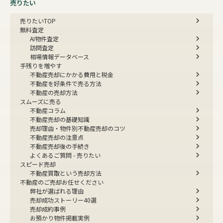
売りたい
売りたいTOP
無料査定
AI物件査定
訪問査定
相場情報データベース
手残りを増やす
不動産売却にかかる費用と税金
不動産を好条件で売る方法
不動産の売却方法
スムーズに売る
不動産コラム
不動産売却の基礎知識
売却理由・物件別
不動産売却のコツ
不動産売却の注意点
不動産売却後の手続き
よくあるご質問 - 売りたい
スピード売却
不動産買取という売却方法
不動産のご売却お任せください
弊社が選ばれる理由
売却成功ストーリー40選
売却成約事例
お預かり物件掲載実例