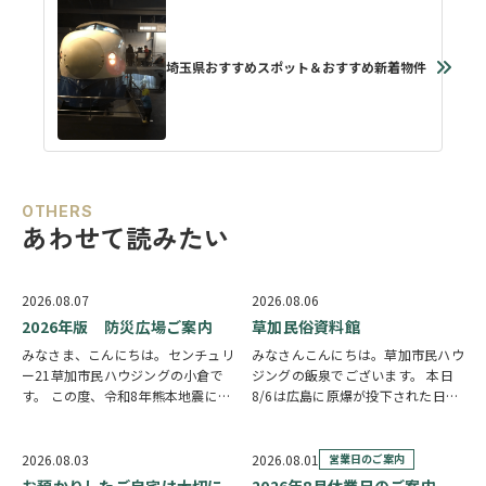
埼玉県おすすめスポット＆おすすめ新着物件
OTHERS
あわせて読みたい
2026.08.07
2026.08.06
2026年版 防災広場ご案内
草加民俗資料館
みなさま、こんにちは。センチュリ
みなさんこんにちは。草加市民ハウ
ー21草加市民ハウジングの小倉で
ジングの飯泉でございます。 本日
す。 この度、令和8年熊本地震によ
8/6は広島に原爆が投下された日に
り被災された皆様には、心からお見
なります。戦争は絶対いけませんが
舞い申し上げます。 日本は地震の
他国では起こってしまっている現実
多い国です。草加市においても、他
もあります。 草加でも谷塚町、新
2026.08.03
2026.08.01
営業日のご案内
人事ではなく、日頃から少しでも、
田などで空襲があったと言い伝えが
お預かりしたご自宅は大切に
2026年8月休業日のご案内