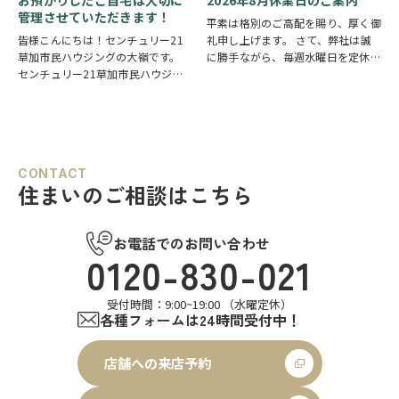
防災意識を高め…
あります。草加…
管理させていただきます！
平素は格別のご高配を賜り、厚く御
皆様こんにちは！センチュリー21
礼申し上げます。 さて、弊社は誠
草加市民ハウジングの大嶺です。
に勝手ながら、毎週水曜日を定休日
センチュリー21草加市民ハウジン
とさせていただいております。ま
グは挨拶・掃除・返事を大切にして
た、定休日に加え、8月4日(火)およ
いる会社です。 毎日、会社はもち
び8月18日(火)を休業日、8月12日
ろんですが近隣の道路まで掃除をし
(水)～8月14日(金)を夏季休業期間
ております。 売却の依頼を受けて
と…
いるお客様のお宅…
CONTACT
住まいのご相談はこちら
お電話でのお問い合わせ
0120-830-021
受付時間：9:00~19:00 （水曜定休）
各種フォームは24時間受付中！
店舗への来店予約