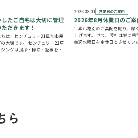
3
2026.08.01
営業日のご案内
りしたご自宅は大切に管理
2026年8月休業日のご案
いただきます！
平素は格別のご高配を賜り、厚
上げます。 さて、弊社は誠に勝
にちは！センチュリー21草加市民
毎週水曜日を定休日とさせてい
の大嶺です。 センチュリー21草
ります。また、定休日に加え、8月
ウジングは挨拶・掃除・返事を大
および8月18日(火)を休業日、8月
いる会社です。 毎日、会社はもち
～8月14日(金)を夏季休業期間
が近隣の道路まで掃除をしており
売却の依頼を受けているお客様のお
ちら