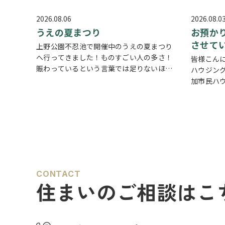
2026.08.06
2026.08.0
うえの夏まつり
お預か
させて
上野公園不忍池で開催中のうえの夏まつり
へ行ってきました！ものすごい人の多さ！
皆様こん
賑わっているという言葉では足りないほど
ハウジング
多くの人で溢れていました。 外国人観光客
加市民ハ
の姿も多く皆さん思い思いに夏祭りを楽し
切にして
んでいる様子がとても印象的でした
会
ろんです
場にはたく…
ます。 
宅…
CONTACT
住まいのご相談はこ