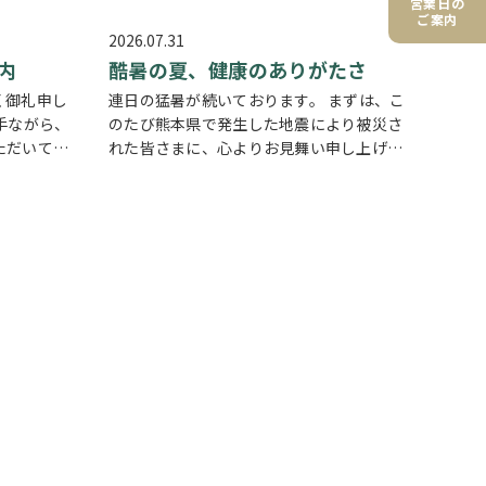
営業日の
ご案内
2026.07.31
内
酷暑の夏、健康のありがたさ
く御礼申し
連日の猛暑が続いております。 まずは、こ
手ながら、
のたび熊本県で発生した地震により被災さ
ただいてお
れた皆さまに、心よりお見舞い申し上げま
4日(火)
す。一日も早い復旧と、平穏な日々が戻る
12日(水)
ことを願っております。 今年の夏は特に暑
と…
く、体調を崩しやすい季節ですね。我が家
でも妻が…