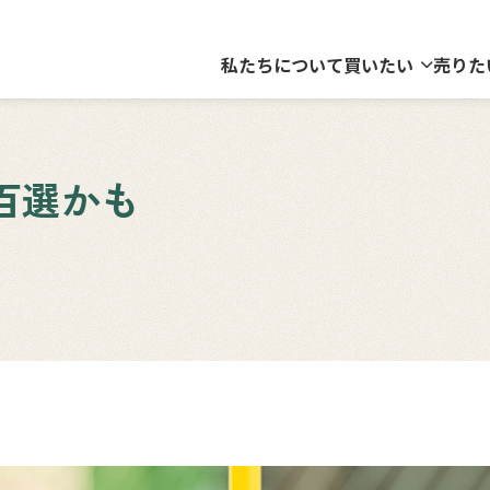
私たちについて
買いたい
売りた
百選かも