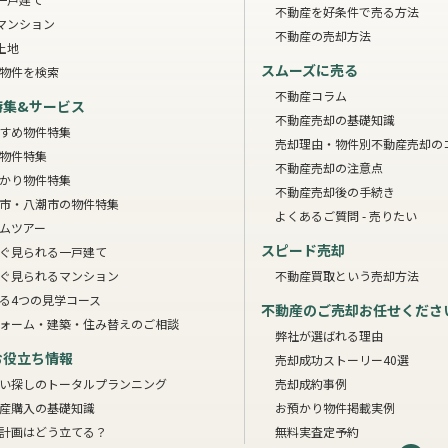
不動産を好条件で売る方法
マンション
不動産の売却方法
土地
スムーズに売る
物件を検索
不動産コラム
特集&サービス
不動産売却の基礎知識
すめ物件特集
売却理由・物件別
不動産売却の
物件特集
不動産売却の注意点
かり物件特集
不動産売却後の手続き
市・八潮市の物件特集
よくあるご質問 - 売りたい
ムツアー
スピード売却
ぐ見られる一戸建て
ぐ見られるマンション
不動産買取という売却方法
る4つの見学コース
不動産のご売却お任せくださ
ォーム・建築・住み替えのご相談
弊社が選ばれる理由
お役立ち情報
売却成功ストーリー40選
い探しのトータルプランニング
売却成約事例
産購入の基礎知識
お預かり物件掲載実例
計画はどう立てる？
無料実査定予約