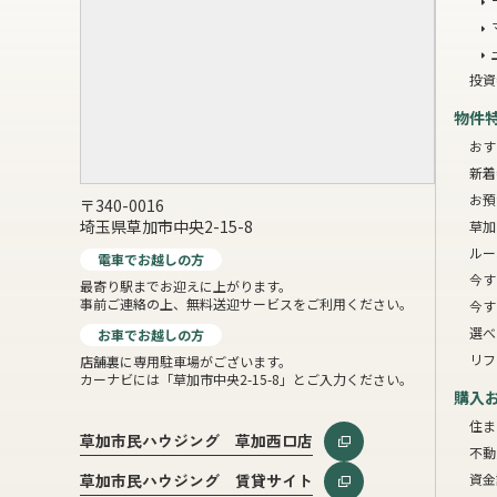
投資
物件
おす
新着
お預
〒340-0016
埼玉県草加市中央2-15-8
草加
ルー
電車でお越しの方
今す
最寄り駅までお迎えに上がります。
事前ご連絡の上、無料送迎サービスをご利用ください。
今す
選べ
お車でお越しの方
リフ
店舗裏に専用駐車場がございます。
カーナビには「草加市中央2-15-8」とご入力ください。
購入
住ま
草加市民ハウジング 草加西口店
不動
資金
草加市民ハウジング 賃貸サイト