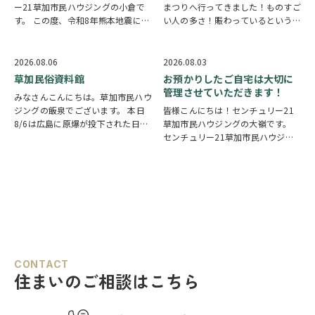
ー21草加市民ハウジングの小倉で
まつりへ行ってきました！ものすご
す。 この度、令和8年熊本地震によ
い人の多さ！賑わっているという言
り被災された皆様には、心からお見
葉では足りないほど多くの人で溢れ
舞い申し上げます。 日本は地震の
ていました。 外国人観光客の姿も
多い国です。草加市においても、他
多く皆さん思い思いに夏祭りを楽し
2026.08.06
2026.08.03
人事ではなく、日頃から少しでも、
んでいる様子がとても印象的でした
草加民俗資料館
お預かりしたご自宅は大切に
防災意識を高め…
会場にはたく…
管理させていただきます！
みなさんこんにちは。草加市民ハウ
ジングの飯泉でございます。 本日
皆様こんにちは！センチュリー21
8/6は広島に原爆が投下された日に
草加市民ハウジングの大嶺です。
なります。戦争は絶対いけませんが
センチュリー21草加市民ハウジン
他国では起こってしまっている現実
グは挨拶・掃除・返事を大切にして
もあります。 草加でも谷塚町、新
いる会社です。 毎日、会社はもち
田などで空襲があったと言い伝えが
ろんですが近隣の道路まで掃除をし
あります。草加…
ております。 売却の依頼を受けて
いるお客様のお宅…
CONTACT
住まいのご相談はこちら