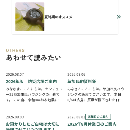
夏時期のオススメ
OTHERS
あわせて読みたい
2026.08.07
2026.08.06
2026年版 防災広場ご案内
草加民俗資料館
みなさま、こんにちは。センチュリ
みなさんこんにちは。草加市民ハウ
ー21草加市民ハウジングの小倉で
ジングの飯泉でございます。 本日
す。 この度、令和8年熊本地震によ
8/6は広島に原爆が投下された日に
り被災された皆様には、心からお見
なります。戦争は絶対いけませんが
舞い申し上げます。 日本は地震の
他国では起こってしまっている現実
多い国です。草加市においても、他
もあります。 草加でも谷塚町、新
2026.08.03
2026.08.01
営業日のご案内
人事ではなく、日頃から少しでも、
田などで空襲があったと言い伝えが
お預かりしたご自宅は大切に
2026年8月休業日のご案内
防災意識を高め…
あります。草加…
管理させていただきます！