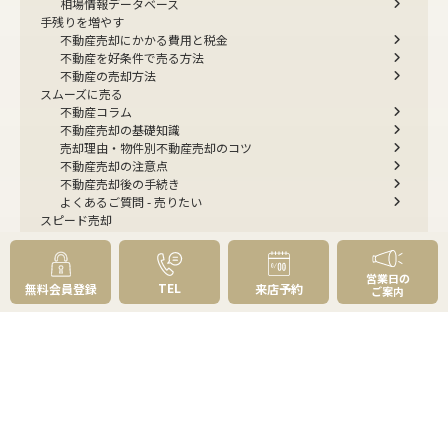
相場情報データベース
手残りを増やす
不動産売却にかかる費用と税金
不動産を好条件で売る方法
不動産の売却方法
スムーズに売る
不動産コラム
不動産売却の基礎知識
売却理由・物件別
不動産売却のコツ
不動産売却の注意点
不動産売却後の手続き
よくあるご質問 - 売りたい
スピード売却
不動産買取という売却方法
不動産のご売却お任せください
弊社が選ばれる理由
営業日の
TEL
無料会員登録
来店予約
ご案内
売却成功ストーリー40選
売却成約事例
お預かり物件掲載実例
無料実査定予約
住まいのお悩み別
会社案内