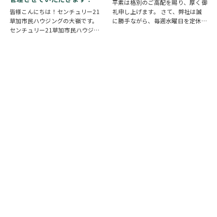
平素は格別のご高配を賜り、厚く御
皆様こんにちは！センチュリー21
礼申し上げます。 さて、弊社は誠
草加市民ハウジングの大嶺です。
に勝手ながら、毎週水曜日を定休日
センチュリー21草加市民ハウジン
とさせていただいております。ま
グは挨拶・掃除・返事を大切にして
た、定休日に加え、8月4日(火)およ
いる会社です。 毎日、会社はもち
び8月18日(火)を休業日、8月12日
ろんですが近隣の道路まで掃除をし
(水)～8月14日(金)を夏季休業期間
ております。 売却の依頼を受けて
と…
いるお客様のお宅…