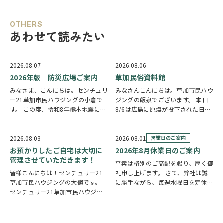
OTHERS
あわせて読みたい
2026.08.07
2026.08.06
2026年版 防災広場ご案内
草加民俗資料館
みなさま、こんにちは。センチュリ
みなさんこんにちは。草加市民ハウ
ー21草加市民ハウジングの小倉で
ジングの飯泉でございます。 本日
す。 この度、令和8年熊本地震によ
8/6は広島に原爆が投下された日に
り被災された皆様には、心からお見
なります。戦争は絶対いけませんが
舞い申し上げます。 日本は地震の
他国では起こってしまっている現実
多い国です。草加市においても、他
もあります。 草加でも谷塚町、新
2026.08.03
2026.08.01
営業日のご案内
人事ではなく、日頃から少しでも、
田などで空襲があったと言い伝えが
お預かりしたご自宅は大切に
2026年8月休業日のご案内
防災意識を高め…
あります。草加…
管理させていただきます！
平素は格別のご高配を賜り、厚く御
皆様こんにちは！センチュリー21
礼申し上げます。 さて、弊社は誠
草加市民ハウジングの大嶺です。
に勝手ながら、毎週水曜日を定休日
センチュリー21草加市民ハウジン
とさせていただいております。ま
グは挨拶・掃除・返事を大切にして
た、定休日に加え、8月4日(火)およ
いる会社です。 毎日、会社はもち
び8月18日(火)を休業日、8月12日
ろんですが近隣の道路まで掃除をし
(水)～8月14日(金)を夏季休業期間