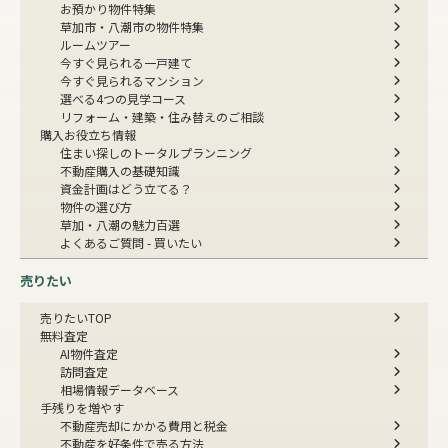
お預かり物件特集
草加市・八潮市の物件特集
ルームツアー
今すぐ見られる一戸建て
今すぐ見られるマンション
選べる4つの見学コース
リフォーム・建築・住み替えのご相談
購入お役立ち情報
住まい探しのトータルプランニング
不動産購入の基礎知識
資金計画はどう立てる？
物件の選び方
草加・八潮の魅力百選
よくあるご質問 - 買いたい
売りたい
売りたいTOP
無料査定
AI物件査定
訪問査定
相場情報データベース
手残りを増やす
不動産売却にかかる費用と税金
不動産を好条件で売る方法