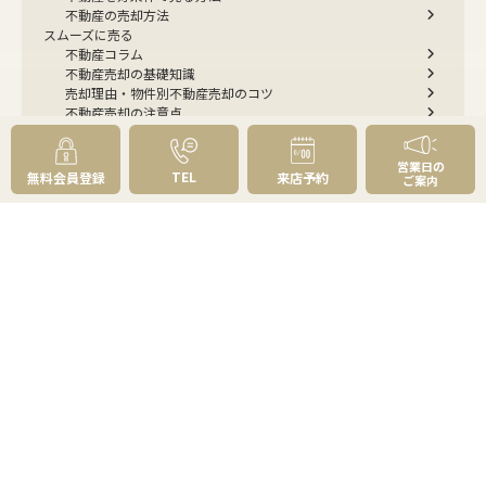
不動産の売却方法
スムーズに売る
不動産コラム
不動産売却の基礎知識
売却理由・物件別
不動産売却のコツ
不動産売却の注意点
不動産売却後の手続き
よくあるご質問 - 売りたい
営業日の
スピード売却
TEL
無料会員登録
来店予約
ご案内
不動産買取という売却方法
不動産のご売却お任せください
弊社が選ばれる理由
売却成功ストーリー40選
売却成約事例
お預かり物件掲載実例
無料実査定予約
住まいのお悩み別
会社案内
会社案内TOP
私たちについて
アクセス