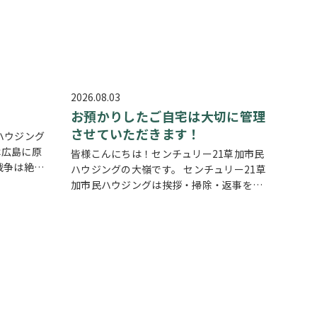
2026.08.03
お預かりしたご自宅は大切に管理
させていただきます！
ハウジング
は広島に原
皆様こんにちは！センチュリー21草加市民
戦争は絶対
ハウジングの大嶺です。 センチュリー21草
しまってい
加市民ハウジングは挨拶・掃除・返事を大
塚町、新田
切にしている会社です。 毎日、会社はもち
がありま
ろんですが近隣の道路まで掃除をしており
ます。 売却の依頼を受けているお客様のお
宅…