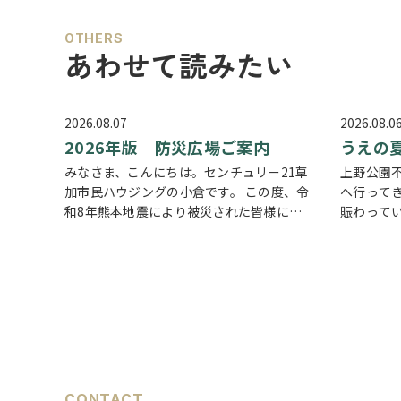
OTHERS
あわせて読みたい
2026.08.07
2026.08.0
2026年版 防災広場ご案内
うえの
みなさま、こんにちは。センチュリー21草
上野公園
加市民ハウジングの小倉です。 この度、令
へ行って
和8年熊本地震により被災された皆様に
賑わって
は、心からお見舞い申し上げます。 日本は
多くの人
地震の多い国です。草加市においても、他
の姿も多
人事ではなく、日頃から少しでも、防災意
んでいる
識を高め…
場にはた
CONTACT