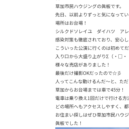
草加市民ハウジングの眞板です。
先日、以前よりずっと気になってい
場所はお台場！
シルクドソレイユ ダイハツ アレグリ
感染対策も徹底されており、安心し
こういった公演に行くのは初めてだ
入り口から大盛り上がりΣ（・□・
様々な売店がありました！
最後だけ撮影OKだったので☆彡
人ってこんな動けるんだ～と、ただた
草加からお台場までは車で45分！
電車は乗り換え1回だけで行ける方
どの場所へもアクセスしやすく、都
お住まい探しはぜひ草加市民ハウジ
眞板でした！