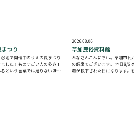
6
2026.08.06
夏まつり
草加民俗資料館
不忍池で開催中のうえの夏まつり
みなさんこんにちは。草加市民
きました！ものすごい人の多さ！
の飯泉でございます。 本日8/6
いるという言葉では足りないほど
爆が投下された日になります。
で溢れていました。 外国人観光客
いけませんが他国では起こって
く皆さん思い思いに夏祭りを楽し
る現実もあります。 草加でも谷
様子がとても印象的でした
会
などで空襲があったと言い伝え
く…
す。草加…