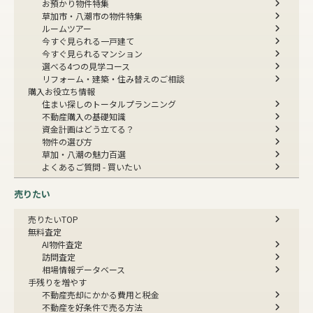
お預かり物件特集
草加市・八潮市の物件特集
ルームツアー
今すぐ見られる一戸建て
今すぐ見られるマンション
選べる4つの見学コース
リフォーム・建築・住み替えのご相談
購入お役立ち情報
住まい探しのトータルプランニング
不動産購入の基礎知識
資金計画はどう立てる？
物件の選び方
草加・八潮の魅力百選
よくあるご質問 - 買いたい
売りたい
売りたいTOP
無料査定
AI物件査定
訪問査定
相場情報データベース
手残りを増やす
不動産売却にかかる費用と税金
不動産を好条件で売る方法