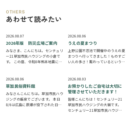
OTHERS
あわせて読みたい
2026.08.07
2026.08.06
2026年版 防災広場ご案内
うえの夏まつり
みなさま、こんにちは。センチュリ
上野公園不忍池で開催中のうえの夏
ー21草加市民ハウジングの小倉で
まつりへ行ってきました！ものすご
す。 この度、令和8年熊本地震によ
い人の多さ！賑わっているという言
り被災された皆様には、心からお見
葉では足りないほど多くの人で溢れ
舞い申し上げます。 日本は地震の
ていました。 外国人観光客の姿も
多い国です。草加市においても、他
多く皆さん思い思いに夏祭りを楽し
2026.08.06
2026.08.03
人事ではなく、日頃から少しでも、
んでいる様子がとても印象的でした
草加民俗資料館
お預かりしたご自宅は大切に
防災意識を高め…
会場にはたく…
管理させていただきます！
みなさんこんにちは。草加市民ハウ
ジングの飯泉でございます。 本日
皆様こんにちは！センチュリー21
8/6は広島に原爆が投下された日に
草加市民ハウジングの大嶺です。
なります。戦争は絶対いけませんが
センチュリー21草加市民ハウジン
他国では起こってしまっている現実
グは挨拶・掃除・返事を大切にして
もあります。 草加でも谷塚町、新
いる会社です。 毎日、会社はもち
田などで空襲があったと言い伝えが
ろんですが近隣の道路まで掃除をし