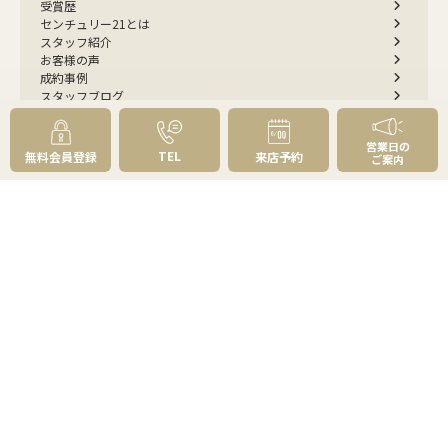
受賞歴
センチュリー21とは
スタッフ紹介
お客様の声
成約事例
スタッフブログ
お知らせ
採用情報
営業日の
来店予約
TEL
無料会員登録
来店予約
ご案内
お問い合わせ
会員メニュー
無料会員登録
マイページログイン
FOLLOW
US