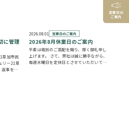
営業日の
ご案内
2026.08.01
営業日のご案内
切に管理
2026年8月休業日のご案内
平素は格別のご高配を賜り、厚く御礼申し
上げます。 さて、弊社は誠に勝手ながら、
1草加市民
毎週水曜日を定休日とさせていただいてお
ュリー21草
ります。また、定休日に加え、8月4日(火)
・返事を大
および8月18日(火)を休業日、8月12日(水)
会社はもち
～8月14日(金)を夏季休業期間と…
をしており
お客様のお