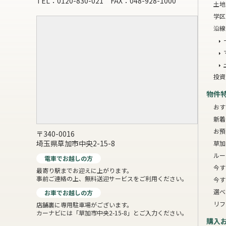
TEL：0120-830-021 FAX：048-928-1000
土地
学区
沿線
投資
物件
おす
新着
お預
〒340-0016
埼玉県草加市中央2-15-8
草加
ルー
電車でお越しの方
今す
最寄り駅までお迎えに上がります。
事前ご連絡の上、無料送迎サービスをご利用ください。
今す
選べ
お車でお越しの方
リフ
店舗裏に専用駐車場がございます。
カーナビには「草加市中央2-15-8」とご入力ください。
購入