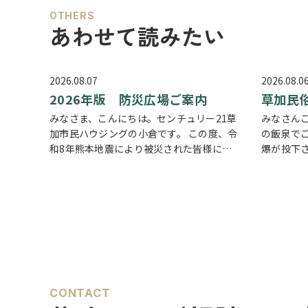
OTHERS
あわせて読みたい
2026.08.07
2026.08.0
2026年版 防災広場ご案内
草加民
みなさま、こんにちは。センチュリー21草
みなさん
加市民ハウジングの小倉です。 この度、令
の飯泉でご
和8年熊本地震により被災された皆様に
爆が投下
は、心からお見舞い申し上げます。 日本は
いけませ
地震の多い国です。草加市においても、他
る現実も
人事ではなく、日頃から少しでも、防災意
などで空
識を高め…
す。草加
CONTACT