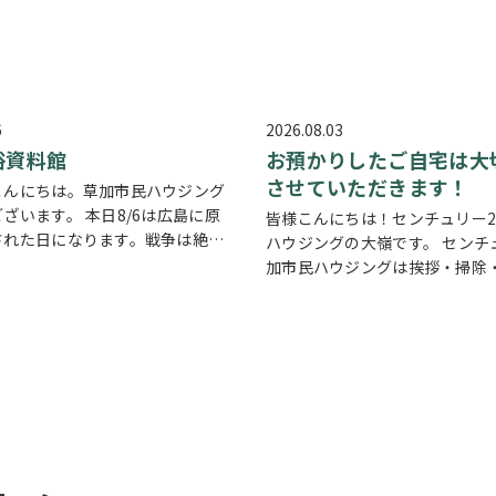
6
2026.08.03
俗資料館
お預かりしたご自宅は大
させていただきます！
こんにちは。草加市民ハウジング
ざいます。 本日8/6は広島に原
皆様こんにちは！センチュリー2
された日になります。戦争は絶対
ハウジングの大嶺です。 センチ
んが他国では起こってしまってい
加市民ハウジングは挨拶・掃除
あります。 草加でも谷塚町、新田
切にしている会社です。 毎日、
襲があったと言い伝えがありま
ろんですが近隣の道路まで掃除
…
ます。 売却の依頼を受けている
宅…