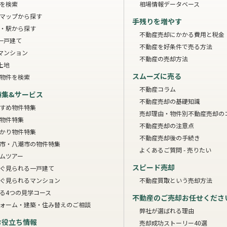
を検索
相場情報データベース
マップから探す
手残りを増やす
・駅から探す
不動産売却にかかる費用と税金
一戸建て
不動産を好条件で売る方法
マンション
不動産の売却方法
土地
スムーズに売る
物件を検索
不動産コラム
特集&サービス
不動産売却の基礎知識
すめ物件特集
売却理由・物件別
不動産売却の
物件特集
不動産売却の注意点
かり物件特集
不動産売却後の手続き
市・八潮市の物件特集
よくあるご質問 - 売りたい
ムツアー
スピード売却
ぐ見られる一戸建て
ぐ見られるマンション
不動産買取という売却方法
る4つの見学コース
不動産のご売却お任せくださ
ォーム・建築・住み替えのご相談
弊社が選ばれる理由
お役立ち情報
売却成功ストーリー40選