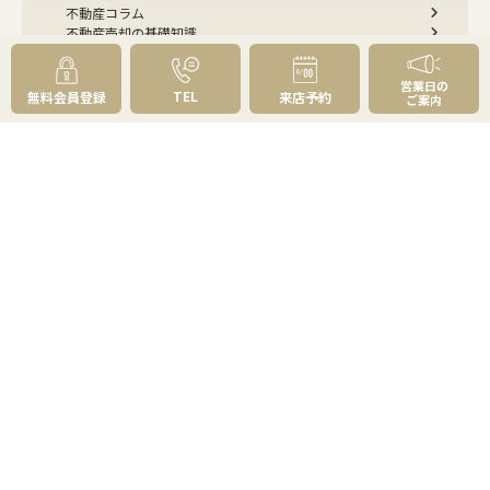
不動産コラム
不動産売却の基礎知識
売却理由・物件別
不動産売却のコツ
不動産売却の注意点
営業日の
不動産売却後の手続き
TEL
無料会員登録
来店予約
ご案内
よくあるご質問 - 売りたい
スピード売却
不動産買取という売却方法
不動産のご売却お任せください
弊社が選ばれる理由
売却成功ストーリー40選
売却成約事例
お預かり物件掲載実例
無料実査定予約
住まいのお悩み別
会社案内
会社案内TOP
私たちについて
アクセス
受賞歴
センチュリー21とは