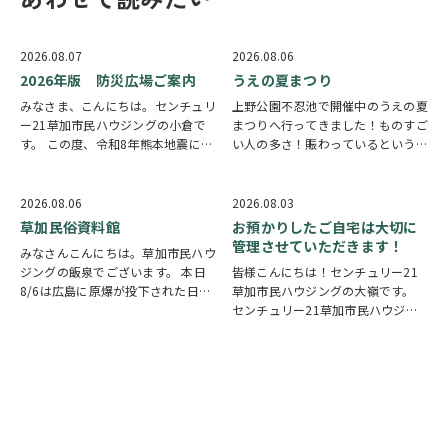
2026.08.07
2026.08.06
2026年版 防災広場ご案内
うえの夏まつり
みなさま、こんにちは。センチュリ
上野公園不忍池で開催中のうえの夏
ー21草加市民ハウジングの小倉で
まつりへ行ってきました！ものすご
す。 この度、令和8年熊本地震によ
い人の多さ！賑わっているという言
り被災された皆様には、心からお見
葉では足りないほど多くの人で溢れ
舞い申し上げます。 日本は地震の
ていました。 外国人観光客の姿も
多い国です。草加市においても、他
多く皆さん思い思いに夏祭りを楽し
2026.08.06
2026.08.03
人事ではなく、日頃から少しでも、
んでいる様子がとても印象的でした
草加民俗資料館
お預かりしたご自宅は大切に
防災意識を高め…
会場にはたく…
管理させていただきます！
みなさんこんにちは。草加市民ハウ
ジングの飯泉でございます。 本日
皆様こんにちは！センチュリー21
8/6は広島に原爆が投下された日に
草加市民ハウジングの大嶺です。
なります。戦争は絶対いけませんが
センチュリー21草加市民ハウジン
他国では起こってしまっている現実
グは挨拶・掃除・返事を大切にして
もあります。 草加でも谷塚町、新
いる会社です。 毎日、会社はもち
田などで空襲があったと言い伝えが
ろんですが近隣の道路まで掃除をし
あります。草加…
ております。 売却の依頼を受けて
いるお客様のお宅…