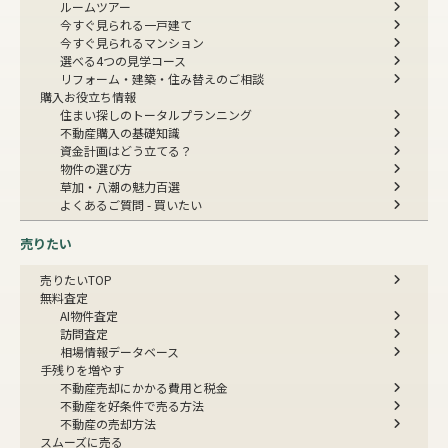
ルームツアー
今すぐ見られる一戸建て
今すぐ見られるマンション
選べる4つの見学コース
リフォーム・建築・住み替えのご相談
購入お役立ち情報
住まい探しのトータルプランニング
不動産購入の基礎知識
資金計画はどう立てる？
物件の選び方
草加・八潮の魅力百選
よくあるご質問 - 買いたい
売りたい
売りたいTOP
無料査定
AI物件査定
訪問査定
相場情報データベース
手残りを増やす
不動産売却にかかる費用と税金
不動産を好条件で売る方法
不動産の売却方法
スムーズに売る