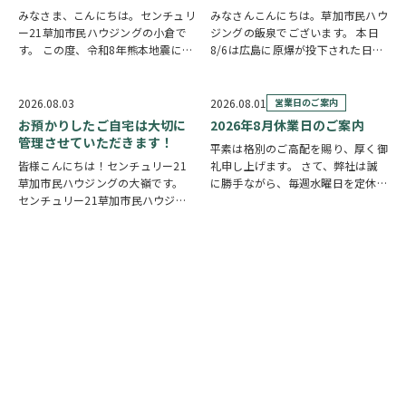
みなさま、こんにちは。センチュリ
みなさんこんにちは。草加市民ハウ
ー21草加市民ハウジングの小倉で
ジングの飯泉でございます。 本日
す。 この度、令和8年熊本地震によ
8/6は広島に原爆が投下された日に
り被災された皆様には、心からお見
なります。戦争は絶対いけませんが
舞い申し上げます。 日本は地震の
他国では起こってしまっている現実
多い国です。草加市においても、他
もあります。 草加でも谷塚町、新
2026.08.03
2026.08.01
営業日のご案内
人事ではなく、日頃から少しでも、
田などで空襲があったと言い伝えが
お預かりしたご自宅は大切に
2026年8月休業日のご案内
防災意識を高め…
あります。草加…
管理させていただきます！
平素は格別のご高配を賜り、厚く御
皆様こんにちは！センチュリー21
礼申し上げます。 さて、弊社は誠
草加市民ハウジングの大嶺です。
に勝手ながら、毎週水曜日を定休日
センチュリー21草加市民ハウジン
とさせていただいております。ま
グは挨拶・掃除・返事を大切にして
た、定休日に加え、8月4日(火)およ
いる会社です。 毎日、会社はもち
び8月18日(火)を休業日、8月12日
ろんですが近隣の道路まで掃除をし
(水)～8月14日(金)を夏季休業期間
ております。 売却の依頼を受けて
と…
いるお客様のお宅…