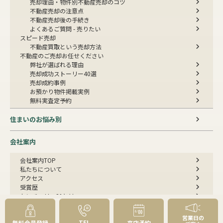
売却理由・物件別
不動産売却のコツ
不動産売却の注意点
不動産売却後の手続き
よくあるご質問 - 売りたい
スピード売却
不動産買取という売却方法
不動産のご売却お任せください
弊社が選ばれる理由
売却成功ストーリー40選
売却成約事例
お預かり物件掲載実例
無料実査定予約
住まいのお悩み別
会社案内
会社案内TOP
私たちについて
アクセス
受賞歴
センチュリー21とは
スタッフ紹介
お客様の声
営業日の
TEL
無料会員登録
来店予約
成約事例